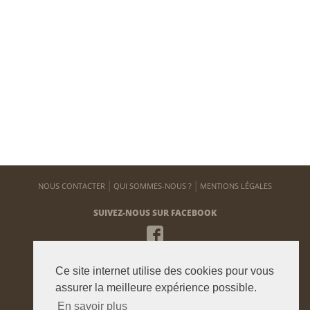
NOUS CONTACTER
QUI SOMMES-NOUS ?
MENTIONS LÉGALES
SUIVEZ-NOUS SUR FACEBOOK
NEWSLETTER
Ce site internet utilise des cookies pour vous
Pour vous tenir informé de notre actualité
assurer la meilleure expérience possible.
En savoir plus