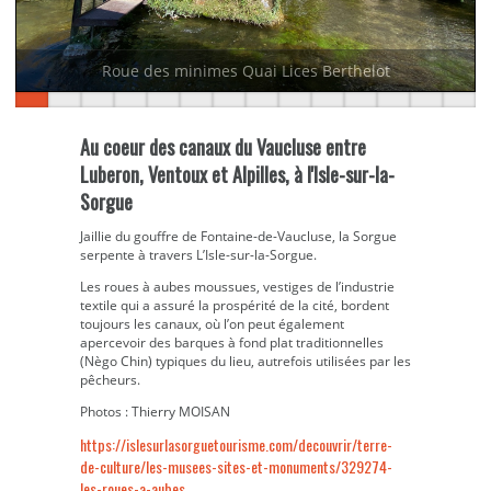
Roue des minimes Quai Lices Berthelot
Au coeur des canaux du Vaucluse entre
Luberon, Ventoux et Alpilles, à l'Isle-sur-la-
Sorgue
Jaillie du gouffre de Fontaine-de-Vaucluse, la Sorgue
serpente à travers L’Isle-sur-la-Sorgue.
Les roues à aubes moussues, vestiges de l’industrie
textile qui a assuré la prospérité de la cité, bordent
toujours les canaux, où l’on peut également
apercevoir des barques à fond plat traditionnelles
(Nègo Chin) typiques du lieu, autrefois utilisées par les
pêcheurs.
Photos : Thierry MOISAN
https://islesurlasorguetourisme.com/decouvrir/terre-
de-culture/les-musees-sites-et-monuments/329274-
les-roues-a-aubes