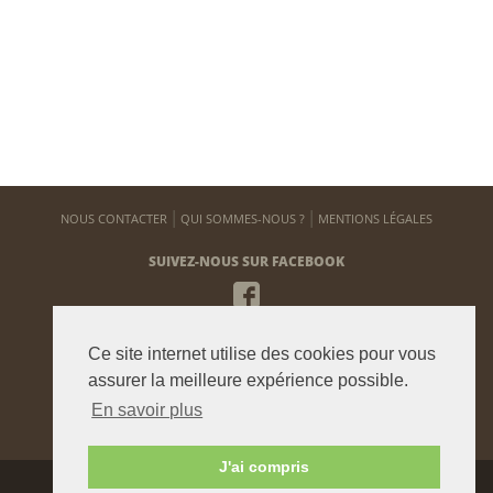
NOUS CONTACTER
QUI SOMMES-NOUS ?
MENTIONS LÉGALES
SUIVEZ-NOUS SUR FACEBOOK
NEWSLETTER
Ce site internet utilise des cookies pour vous
Pour vous tenir informé de notre actualité
assurer la meilleure expérience possible.
En savoir plus
ENVOYER
J'ai compris
Agence graphique:
Westango