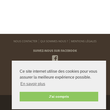
NOUS CONTACTER
QUI SOMMES-NOUS ?
MENTIONS LÉGALES
SUIVEZ-NOUS SUR FACEBOOK
NEWSLETTER
Ce site internet utilise des cookies pour vous
Pour vous tenir informé de notre actualité
assurer la meilleure expérience possible.
En savoir plus
ENVOYER
J'ai compris
Agence graphique:
Westango
© 2015 beauxjardinsetpotagers.fr -
Digital Art