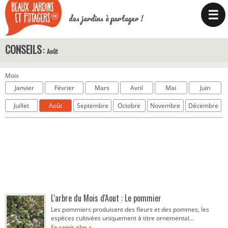
☰
des jardins à partager !
CONSEILS
Août
Mois
Janvier
Février
Mars
Avril
Mai
Juin
Juillet
Août
Septembre
Octobre
Novembre
Décembre
L'arbre du Mois d'Aout : Le pommier
Les pommiers produisent des fleurs et des pommes, les
espèces cultivées uniquement à titre ornemental...
En savoir plus >