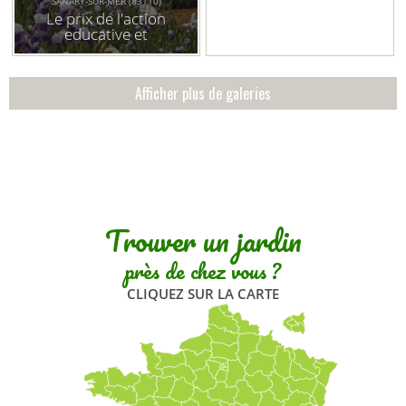
SANARY-SUR-MER (83110)
Le prix de l'action
educative et
pédagogique est
décerné à la ville de
sanary-sur-mer
Afficher plus de galeries
Trouver un jardin
près de chez vous ?
CLIQUEZ SUR LA CARTE