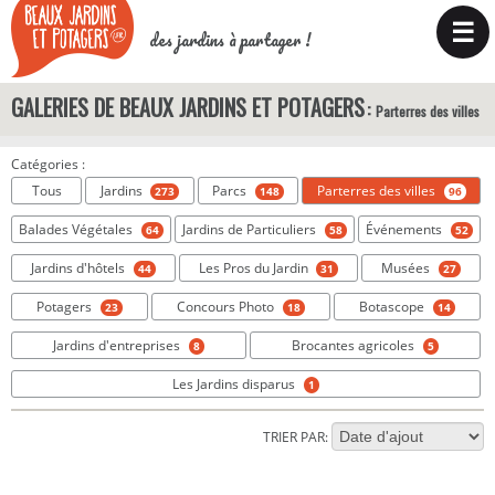
☰
des jardins à partager !
GALERIES DE BEAUX JARDINS ET POTAGERS
Parterres des villes
Catégories :
Tous
Jardins
Parcs
Parterres des villes
273
148
96
Balades Végétales
Jardins de Particuliers
Événements
64
58
52
Jardins d'hôtels
Les Pros du Jardin
Musées
44
31
27
Potagers
Concours Photo
Botascope
23
18
14
Jardins d'entreprises
Brocantes agricoles
8
5
Les Jardins disparus
1
TRIER PAR: