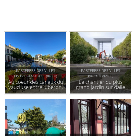
PARTERRES DES VILLES
PARTERRES DES VILLES
L'ISLE-SUR-LA-SORGUE (84800)
PUTEAUX (92800)
Au coeur des canaux du
Le chantier du plus
vaucluse entre luberon,
grand jardin sur dalle
ventoux et alpilles, à
de france
l'isle-sur-la-sorgue