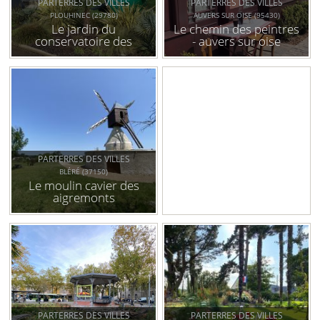
PARTERRES DES VILLES
PARTERRES DES VILLES
PLOUHINEC (29780)
AUVERS SUR OISE (95430)
Le jardin du
Le chemin des peintres
conservatoire des
- auvers sur oise
bouées et balises
marines
PARTERRES DES VILLES
BLÉRÉ (37150)
Le moulin cavier des
aigremonts
PARTERRES DES VILLES
PARTERRES DES VILLES