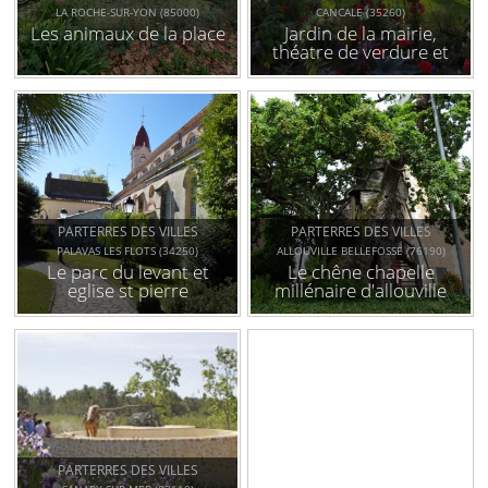
LA ROCHE-SUR-YON (85000)
CANCALE (35260)
Les animaux de la place
Jardin de la mairie,
théatre de verdure et
exposition de nichoirs
au port de la houle
PARTERRES DES VILLES
PARTERRES DES VILLES
PALAVAS LES FLOTS (34250)
ALLOUVILLE BELLEFOSSE (76190)
Le parc du levant et
Le chêne chapelle
eglise st pierre
millénaire d'allouville
bellefosse
PARTERRES DES VILLES