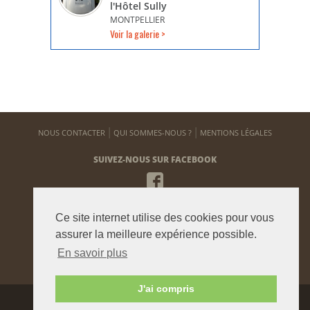
l'Hôtel Sully
MONTPELLIER
Voir la galerie >
NOUS CONTACTER
QUI SOMMES-NOUS ?
MENTIONS LÉGALES
SUIVEZ-NOUS SUR FACEBOOK
NEWSLETTER
Ce site internet utilise des cookies pour vous
Pour vous tenir informé de notre actualité
assurer la meilleure expérience possible.
En savoir plus
ENVOYER
J'ai compris
Agence graphique:
Westango