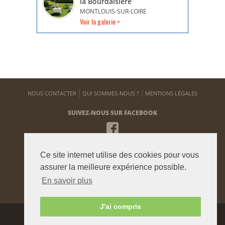
la Bourdaisière
MONTLOUIS-SUR-LOIRE
Voir la galerie >
NOUS CONTACTER
QUI SOMMES-NOUS ?
MENTIONS LÉGALES
SUIVEZ-NOUS SUR FACEBOOK
NEWSLETTER
Ce site internet utilise des cookies pour vous
Pour vous tenir informé de notre actualité
assurer la meilleure expérience possible.
En savoir plus
ENVOYER
J'ai compris
Agence graphique:
Westango