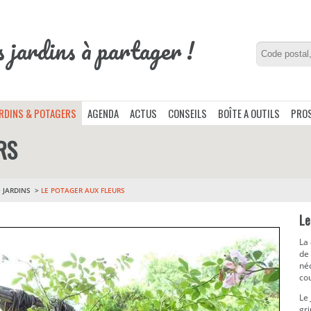
s jardins à partager !
ARDINS & POTAGERS
AGENDA
ACTUS
CONSEILS
BOÎTE A OUTILS
PROS
RS
>
JARDINS
LE POTAGER AUX FLEURS
Le
La 
de
néc
cou
Le
gri