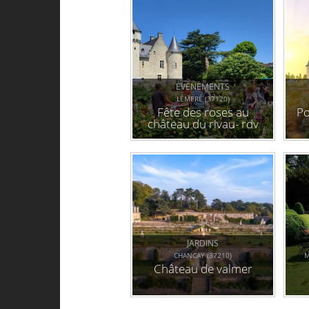
ÉVÉNEMENTS
LÉMERÉ (37120)
Fête des roses au
Po
château du rivau- rdv
aux jardins (37)
JARDINS
CHANCAY (37210)
M
Château de valmer