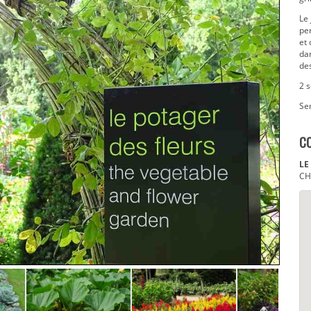
Le
per
et 
dan
des
2 s
Sem
C
LE
CH