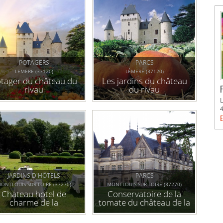
POTAGERS
PARCS
LEMERE (37120)
LÉMERÉ (37120)
tager du château du
Les jardins du château
rivau
du rivau
E
JARDINS D'HÔTELS
PARCS
ONTLOUIS-SUR-LOIRE (37270)
MONTLOUIS-SUR-LOIRE (37270)
Chateau hotel de
Conservatoire de la
charme de la
tomate du château de la
bourdaisière
bourdaisière