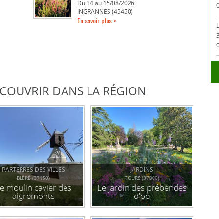
Du 14 au 15/08/2026
0
INGRANNES (45450)
En savoir plus >
L
0
DÉCOUVRIR DANS LA RÉGION
PARTERRES DES VILLES
JARDINS
BLÉRÉ (37150)
TOURS (37000)
e moulin cavier des
Le jardin des prébendes
aigremonts
d'oé