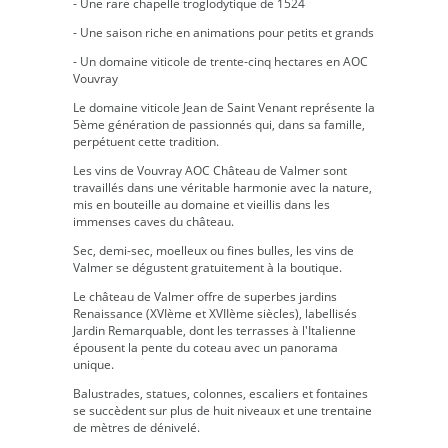
- Une rare chapelle troglodytique de 1524
- Une saison riche en animations pour petits et grands
- Un domaine viticole de trente-cinq hectares en AOC
Vouvray
Le domaine viticole Jean de Saint Venant représente la
5ème génération de passionnés qui, dans sa famille,
perpétuent cette tradition.
Les vins de Vouvray AOC Château de Valmer sont
travaillés dans une véritable harmonie avec la nature,
mis en bouteille au domaine et vieillis dans les
immenses caves du château.
Sec, demi-sec, moelleux ou fines bulles, les vins de
Valmer se dégustent gratuitement à la boutique.
Le château de Valmer offre de superbes jardins
Renaissance (XVIème et XVIIème siècles), labellisés
Jardin Remarquable, dont les terrasses à l'Italienne
épousent la pente du coteau avec un panorama
unique.
Balustrades, statues, colonnes, escaliers et fontaines
se succèdent sur plus de huit niveaux et une trentaine
de mètres de dénivelé.