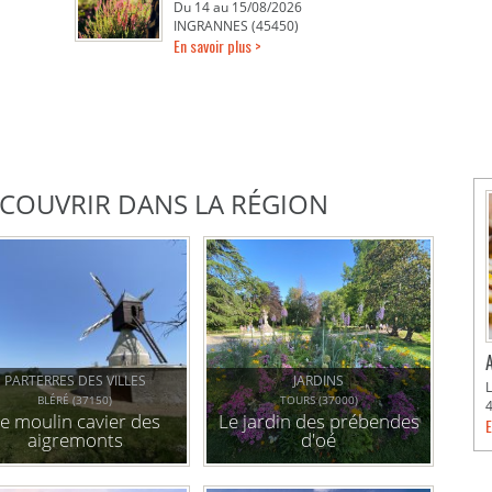
Du 14 au 15/08/2026
INGRANNES (45450)
En savoir plus >
DÉCOUVRIR DANS LA RÉGION
PARTERRES DES VILLES
JARDINS
BLÉRÉ (37150)
TOURS (37000)
e moulin cavier des
Le jardin des prébendes
E
aigremonts
d'oé