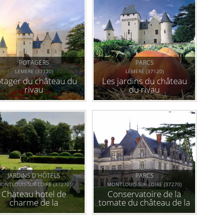
POTAGERS
PARCS
LEMERE (37120)
LÉMERÉ (37120)
tager du château du
Les jardins du château
rivau
du rivau
JARDINS D'HÔTELS
PARCS
ONTLOUIS-SUR-LOIRE (37270)
MONTLOUIS-SUR-LOIRE (37270)
Chateau hotel de
Conservatoire de la
charme de la
tomate du château de la
bourdaisière
bourdaisière