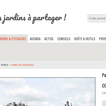
s jardins à partager !
ARDINS & POTAGERS
AGENDA
ACTUS
CONSEILS
BOÎTE A OUTILS
PROS
>
PARCS
PARC DU CHATEAU
Pa
C
CH