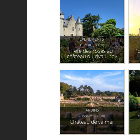
ÉVÉNEMENTS
LÉMERÉ (37120)
Fête des roses au
Po
château du rivau- rdv
aux jardins (37)
JARDINS
CHANCAY (37210)
M
Château de valmer