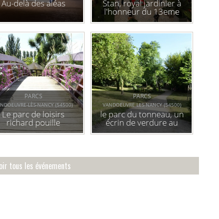
Au-delà des aléas
Stan, royal jardinier à
l'honneur du 13eme
jardin éphémère
PARCS
PARCS
NDOEUVRE-LÈS-NANCY (54500)
VANDOEUVRE LES NANCY (54500)
Le parc de loisirs
le parc du tonneau, un
richard pouille
écrin de verdure au
cœur du village.
oir tous les événements