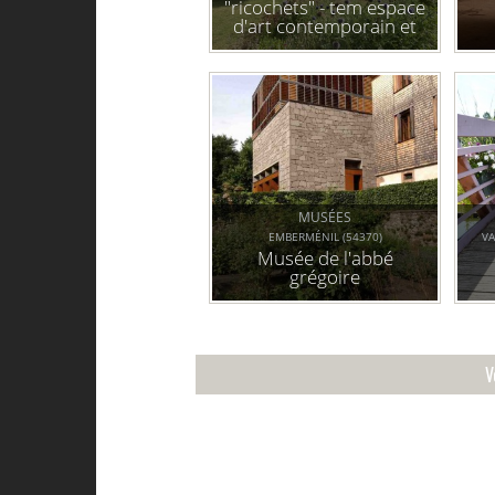
"ricochets" - tem espace
d'art contemporain et
soo jardin. exposition
collective 2022
MUSÉES
EMBERMÉNIL (54370)
VA
Musée de l'abbé
grégoire
V