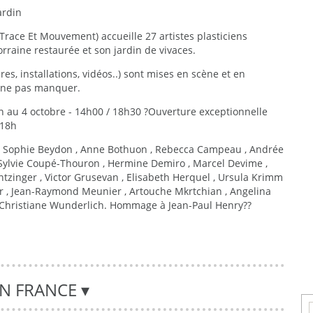
ardin
Trace Et Mouvement) accueille 27 artistes plasticiens
rraine restaurée et son jardin de vivaces.
es, installations, vidéos..) sont mises en scène et en
à ne pas manquer.
in au 4 octobre - 14h00 / 18h30 ?Ouverture exceptionnelle
/18h
in , Sophie Beydon , Anne Bothuon , Rebecca Campeau , Andrée
, Sylvie Coupé-Thouron , Hermine Demiro , Marcel Devime ,
ntzinger , Victor Grusevan , Elisabeth Herquel , Ursula Krimm
r , Jean-Raymond Meunier , Artouche Mkrtchian , Angelina
 , Christiane Wunderlich. Hommage à Jean-Paul Henry??
EN FRANCE
▾