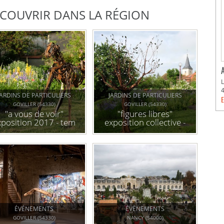
DÉCOUVRIR DANS LA RÉGION
JARDINS DE PARTICULIERS
JARDINS DE PARTICULIERS
E
GOVILLER (54330)
GOVILLER (54330)
"a vous de voir"
"figures libres"
xposition 2017 - tem
exposition collective -
espace d'art
tem espace d'art
ontemporain et son
contemporain et son
jardin
jardin
ÉVÉNEMENTS
ÉVÉNEMENTS
GOVILLER (54330)
NANCY (54000)