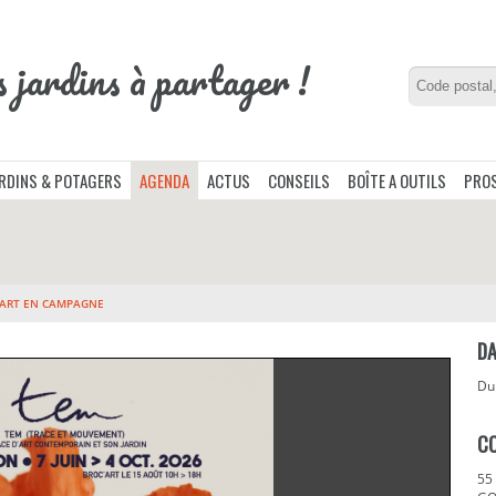
s jardins à partager !
ARDINS & POTAGERS
AGENDA
ACTUS
CONSEILS
BOÎTE A OUTILS
PROS
'ART EN CAMPAGNE
DA
D
C
55