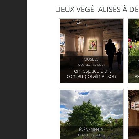
LIEUX VÉGÉTALISÉS À 
MUSÉES
GOVILLER (54330)
Tem espace d'art
contemporain et son
e
jardin
c
ÉVÉNEMENTS
GOVILLER (54330)