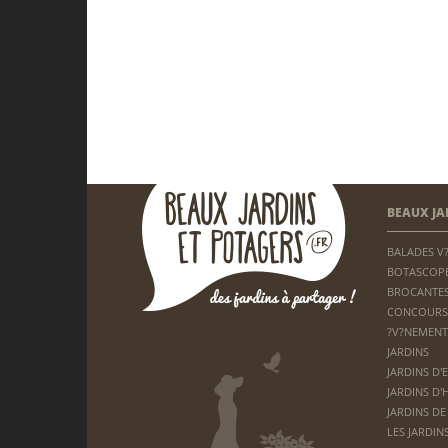
BEAUX JA
BALADES V
BOTASCOP
BROCANTES
CONCOURS
?V?NEMENT
JARDINS
JARDINS D'
JARDINS D'
JARDINS DE
LES JARDIN