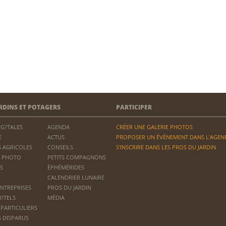
RDINS ET POTAGERS
PARTICIPER
?G?TALES
AGENDA
CRÉER UNE GALERIE PHOTOS
E
ACTUS
PROPOSER UN ÉVÉNEMENT DANS L'AGEN
 AGRICOLES
CONSEILS
S'INSCRIRE DANS LES PROS DU JARDIN
 PHOTO
PETITS COMPAGNONS
S
ÉPHÉMÉRIDES
CALENDRIER LUNAIRE
ENTREPRISES
PROS DU JARDIN
H?TELS
MÉDIA
 PARTICULIERS
S DISPARUS