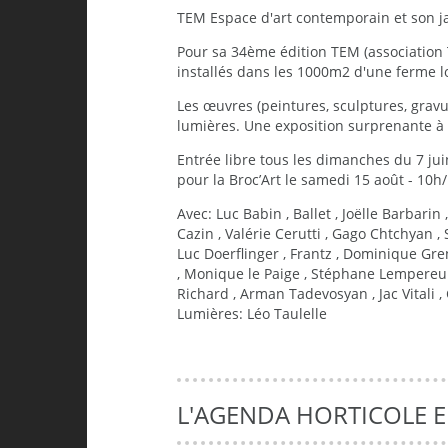
TEM Espace d'art contemporain et son j
Pour sa 34ème édition TEM (association 
installés dans les 1000m2 d'une ferme lo
Les œuvres (peintures, sculptures, gravur
lumières. Une exposition surprenante 
Entrée libre tous les dimanches du 7 ju
pour la Broc’Art le samedi 15 août - 10h
Avec: Luc Babin , Ballet , Joëlle Barbar
Cazin , Valérie Cerutti , Gago Chtchyan 
Luc Doerflinger , Frantz , Dominique Gre
, Monique le Paige , Stéphane Lempereu
Richard , Arman Tadevosyan , Jac Vitali
Lumières: Léo Taulelle
L'AGENDA HORTICOLE 