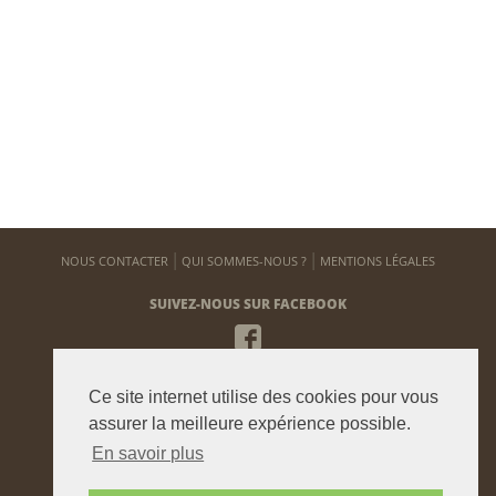
NOUS CONTACTER
QUI SOMMES-NOUS ?
MENTIONS LÉGALES
SUIVEZ-NOUS SUR FACEBOOK
NEWSLETTER
Ce site internet utilise des cookies pour vous
Pour vous tenir informé de notre actualité
assurer la meilleure expérience possible.
En savoir plus
ENVOYER