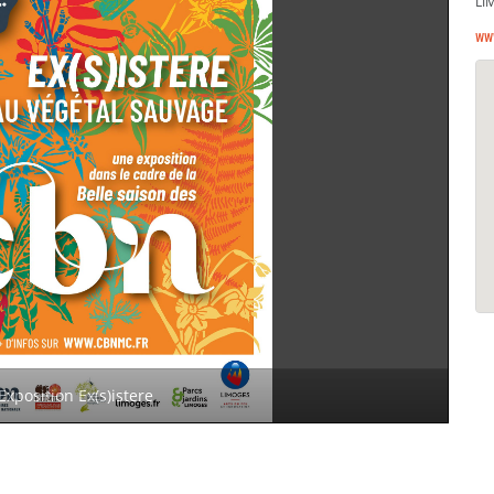
LI
ww
Exposition Ex(s)istere