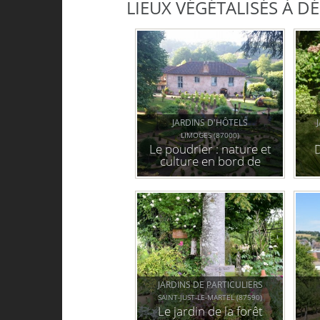
LIEUX VÉGÉTALISÉS À 
JARDINS D'HÔTELS
LIMOGES (87000)
Le poudrier : nature et
D
culture en bord de
vienne
JARDINS DE PARTICULIERS
SAINT-JUST-LE-MARTEL (87590)
Le jardin de la forêt