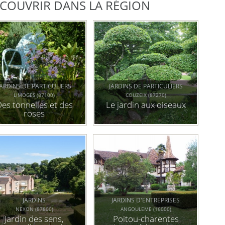
DÉCOUVRIR DANS LA RÉGION
JARDINS DE PARTICULIERS
JARDINS DE PARTICULIERS
LIMOGES (87100)
COUZEIX (87270)
es tonnelles et des
Le jardin aux oiseaux
roses
JARDINS
JARDINS D'ENTREPRISES
NEXON (87800)
ANGOULEME (16000)
Jardin des sens,
Poitou-charentes