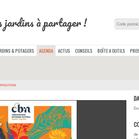
s jardins à partager !
ARDINS & POTAGERS
AGENDA
ACTUS
CONSEILS
BOÎTE A OUTILS
PROS
XPOSITION
DA
D
C
de