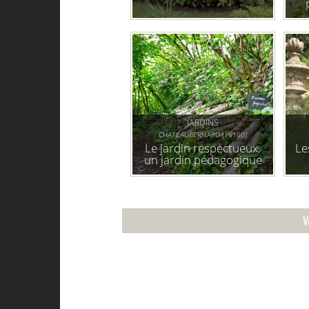
JARDINS
CHATEAUBERNARD (16100)
Le jardin respectueux,
Le
un jardin pédagogique
et partagé
V