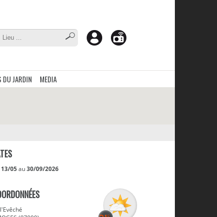
 DU JARDIN
MEDIA
TES
u
13/05
au
30/09/2026
OORDONNÉES
 l'Evêché