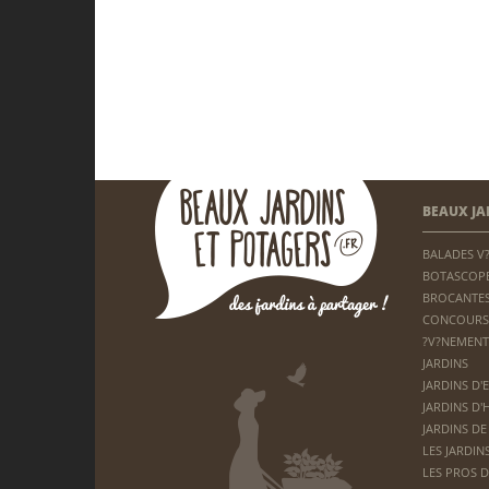
BEAUX JA
BALADES V
BOTASCOP
BROCANTES
CONCOURS
?V?NEMENT
JARDINS
JARDINS D'
JARDINS D'
JARDINS DE
LES JARDIN
LES PROS D