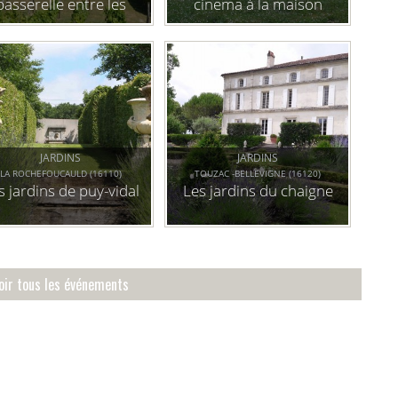
passerelle entre les
cinema à la maison
générations
alsacienne
JARDINS
JARDINS
LA ROCHEFOUCAULD (16110)
TOUZAC -BELLEVIGNE (16120)
s jardins de puy-vidal
Les jardins du chaigne
oir tous les événements