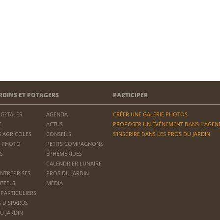
RDINS ET POTAGERS
PARTICIPER
?G?TALES
AGENDA
CRÉER UNE GALERIE PHOTOS
E
ACTUS
PROPOSER UN ÉVÉNEMENT DANS L'AGEN
 AGRICOLES
CONSEILS
S'INSCRIRE DANS LES PROS DU JARDIN
 PHOTO
PETITS COMPAGNONS
S
ÉPHÉMÉRIDES
CALENDRIER LUNAIRE
ENTREPRISES
PROS DU JARDIN
H?TELS
MÉDIA
 PARTICULIERS
S DISPARUS
U JARDIN