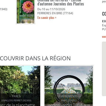
pe
d'automne Journées des Plantes
1940)
Du 10 au 11/10/2026
C
FERRIERES EN BRIE (77164)
En savoir plus >
ES
Es
PU
ww
DÉCOUVRIR DANS LA RÉGION
PARCS
ÉVÉNEMENTS
LEVALLOIS PERRET (92300)
PARIS (75001)
arc de la planchette
Jardins, jardin 2018 aux