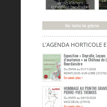
Le
Jardin d'orient
éphémère par michel
péna
Voir toutes les galeries
L'AGENDA HORTICOLE 
Exposition « Deyrolle, Leçons
d’anatomie » au Château de 
Bourdaisière
Du 09/04 au 01/11/2026
MONTLOUIS-SUR-LOIRE (37270)
En savoir plus >
HOMMAGE AU PEINTRE GRAV
PIERRE-YVES TREMOIS
Du 09/05 au 04/10/2026
VASCOEUIL (27910)
En savoir plus >