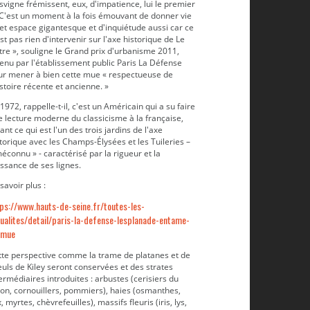
vigne frémissent, eux, d'impatience, lui le premier
« C'est un moment à la fois émouvant de donner vie
et espace gigantesque et d'inquiétude aussi car ce
st pas rien d'intervenir sur l'axe historique de Le
re », souligne le Grand prix d'urbanisme 2011,
enu par l'établissement public Paris La Défense
ur mener à bien cette mue « respectueuse de
istoire récente et ancienne. »
1972, rappelle-t-il, c'est un Américain qui a su faire
 lecture moderne du classicisme à la française,
rant ce qui est l'un des trois jardins de l'axe
torique avec les Champs-Élysées et les Tuileries –
Photo : https://www.hauts-de-seine.fr
éconnu » - caractérisé par la rigueur et la
ssance de ses lignes.
savoir plus :
ps://www.hauts-de-seine.fr/toutes-les-
ualites/detail/paris-la-defense-lesplanade-entame-
-mue
tte perspective comme la trame de platanes et de
leuls de Kiley seront conservées et des strates
ermédiaires introduites : arbustes (cerisiers du
pon, cornouillers, pommiers), haies (osmanthes,
x, myrtes, chèvrefeuilles), massifs fleuris (iris, lys,