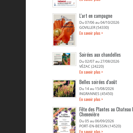
L'art en campagne
Du 07/06 au 04/10/2026
GOVILLER (54330)
En savoir plus >
Soirées aux chandelles
Du 02/07 au 27/08/2026
VÉZAC (24220)
En savoir plus >
Belles soirées d'août
Du 14 au 15/08/2026
INGRANNES (45450)
En savoir plus >
Fête des Plantes au Chateau 
Chenevière
Du 05 au 06/09/2026
PORT-EN-BESSIN (14520)
En savoir plus >