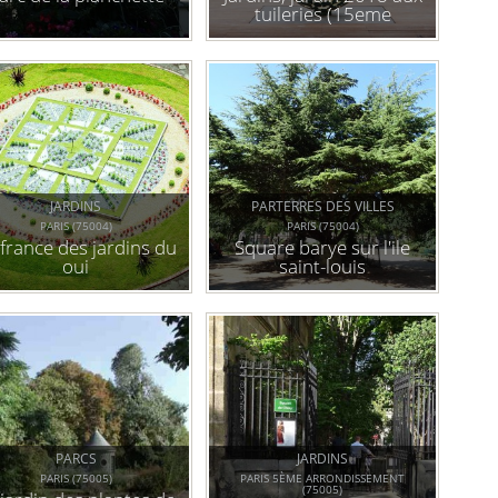
tuileries (15eme
édition) : expérience(s)
de nature
JARDINS
PARTERRES DES VILLES
PARIS (75004)
PARIS (75004)
 france des jardins du
Square barye sur l'ile
oui
saint-louis
PARCS
JARDINS
PARIS (75005)
PARIS 5ÈME ARRONDISSEMENT
(75005)