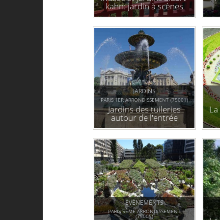
kahn: jardin à scènes
paysagères
JARDINS
PARIS 1ER ARRONDISSEMENT (75001)
Jardins des tuileries
La
autour de l'entrée
"poterne de l'orangerie"
ÉVÉNEMENTS
PARIS 5ÈME ARRONDISSEMENT
(75005)