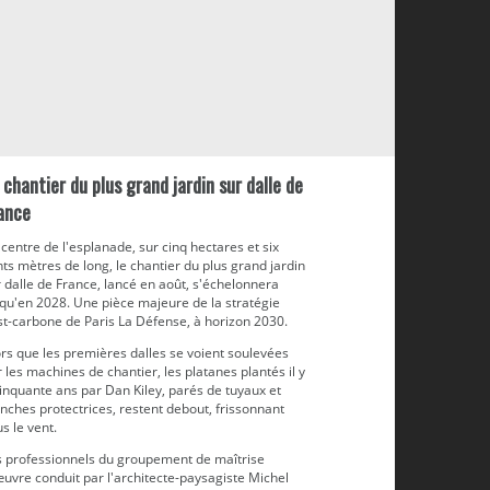
 chantier du plus grand jardin sur dalle de
ance
centre de l'esplanade, sur cinq hectares et six
ts mètres de long, le chantier du plus grand jardin
 dalle de France, lancé en août, s'échelonnera
squ'en 2028. Une pièce majeure de la stratégie
st-carbone de Paris La Défense, à horizon 2030.
rs que les premières dalles se voient soulevées
 les machines de chantier, les platanes plantés il y
inquante ans par Dan Kiley, parés de tuyaux et
nches protectrices, restent debout, frissonnant
s le vent.
s professionnels du groupement de maîtrise
uvre conduit par l'architecte-paysagiste Michel