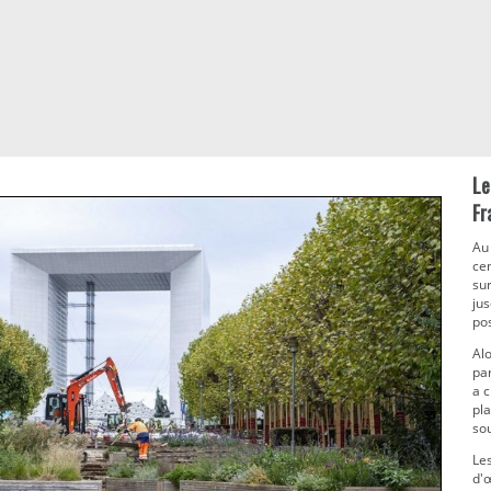
Le
Fr
Au 
cen
sur
ju
po
Alo
par
a c
pla
sou
Le
d'œ