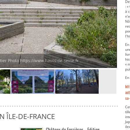
Des
: 
à c
n'e
Nôt
ret
po
l'h
En 
une
liv
his
ier Photo https://www.hauts-de-seine.fr
« m
pui
En 
htt
act
sa
Ce
til
N ÎLE-DE-FRANCE
int
Ja
ile
Château de Ferrières - Edition