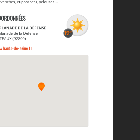
rvenches, euphorbes), pelouses …
OORDONNÉES
PLANADE DE LA DÉFENSE
planade de la Défense
TEAUX (92800)
w.hauts-de-seine.fr