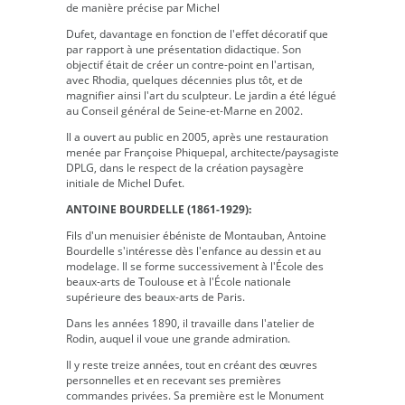
de manière précise par Michel
Dufet, davantage en fonction de l'effet décoratif que
par rapport à une présentation didactique. Son
objectif était de créer un contre-point en l'artisan,
avec Rhodia, quelques décennies plus tôt, et de
magnifier ainsi l'art du sculpteur. Le jardin a été légué
au Conseil général de Seine-et-Marne en 2002.
Il a ouvert au public en 2005, après une restauration
menée par Françoise Phiquepal, architecte/paysagiste
DPLG, dans le respect de la création paysagère
initiale de Michel Dufet.
ANTOINE BOURDELLE (1861-1929):
Fils d'un menuisier ébéniste de Montauban, Antoine
Bourdelle s'intéresse dès l'enfance au dessin et au
modelage. Il se forme successivement à l'École des
beaux-arts de Toulouse et à l'École nationale
supérieure des beaux-arts de Paris.
Dans les années 1890, il travaille dans l'atelier de
Rodin, auquel il voue une grande admiration.
Il y reste treize années, tout en créant des œuvres
personnelles et en recevant ses premières
commandes privées. Sa première est le Monument