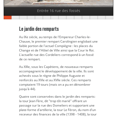
Entrée 16 rue des fossés
Le jardin des remparts
Au IXe siècle, au temps de l'Empereur Charles-le-
Chauve, le premier rempart Carolingien englobait une
faible portion de l'actuel Compiègne : les places du
Change et de l'Hôtel de Ville ainsi que la Cour le Roi.
L'actuelle rue des Cordeliers correspond à un fossé
de ce rempart.
Au XIlle, sous les Capétiens, de nouveaux remparts
accompagnent le développement de la ville. Ils sont
achevés sous le règne de Philippe Auguste et
renforcés au XVle et au XVIle siècle. Ces remparts
comptaient 19 tours (mais on a pu en dénombrer
jusqu'à 44).
Quatre sont conservées dans le jardin des remparts:
la tour Jean Fère, dit "trop tôt marié" offrant un
passage sur la rue des Domeliers et supportant une
plate-forme d'artillerie, la tour Le Féron, du nom d'un
receveur des finances de la ville (1398 - 1408), la tour