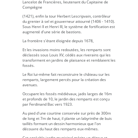
Lancelot de Francières, lieutenant du Capitaine de
Compiègne
(1421), enfin la tour Herbert Lescripvain, contrôleur
du grenier à sel et gouverneur attourné (1406 - 1410).
Sous Henri Il et Henri III, le système de fortification est
augmenté d'une série de bastions.
La frontière s'étant éloignée depuis 1678,
Et les invasions moins redoutées, les remparts sont
déclassés sous Louis XV, cédés aux riverains qui les
transforment en jardins de plaisance et remblaient les
fossés.
Le Roi lui-même fait reconstruire le château sur les
remparts, largement percés pour la création des
avenues.
Occupant les fossés médiévaux, jadis larges de 16m
et profonds de 10, le jardin des remparts est conçu
par Ferdinand Bac vers 1923.
Au pied d'une courtine conservée sur près de 300m
de long et 7m de haut, il plante un labyrinthe de buis
taillés formant un dessin harmonieux que l'on
découvre du haut des remparts eux-mêmes.
Cet agréable jardin municipal mérite un détour et