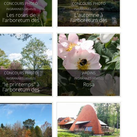
CONCOURS PHOTO
CONCOURS PHOTO
INGRANNES (45450)
INGRANNES (45450)
Les roses de
L'automne à
l'arboretum des
l'arboretum des
grandes bruyères
grandes bruyères
CONCOURS PHOTO
JARDINS
INGRANNES (45450)
INGRANNES (45450)
"le printemps" à
Rosa
l'arboretum des
grandes bruyères