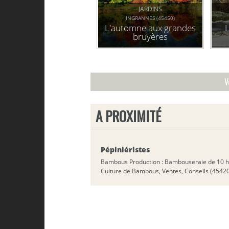
JARDINS
INGRANNES (45450)
L'automne aux grandes
bruyères
V
A PROXIMITÉ
Pépiniéristes
Bambous Production : Bambouseraie de 10 h
Culture de Bambous, Ventes, Conseils (4542