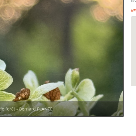
IN
ww
de forêt - Bernard PLANTE