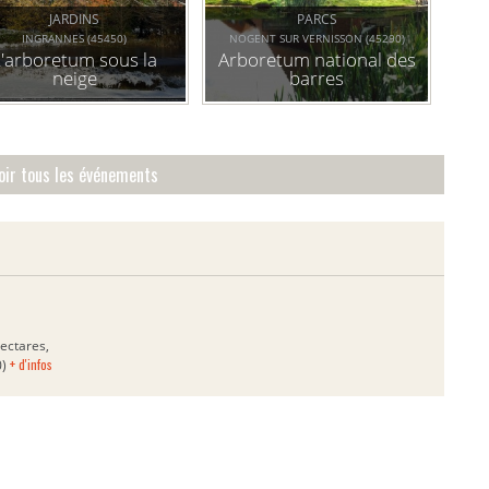
JARDINS
PARCS
INGRANNES (45450)
NOGENT SUR VERNISSON (45290)
L'arboretum sous la
Arboretum national des
neige
barres
oir tous les événements
ectares,
+ d'infos
0)