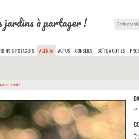
s jardins à partager !
ARDINS & POTAGERS
AGENDA
ACTUS
CONSEILS
BOÎTE A OUTILS
PROS
AIN DE FORÊT
DA
Le
C
Ar