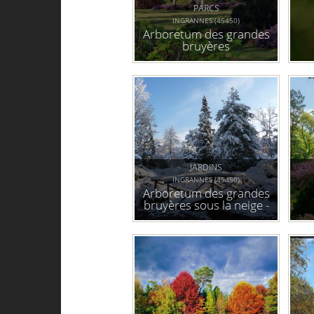
PARCS
INGRANNES (45450)
Arboretum des grandes
bruyères
JARDINS
INGRANNES (45450)
Arboretum des grandes
bruyères sous la neige -
février 2018