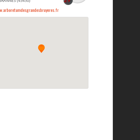
GRANNES (45450)
w.arboretumdesgrandesbruyeres.fr