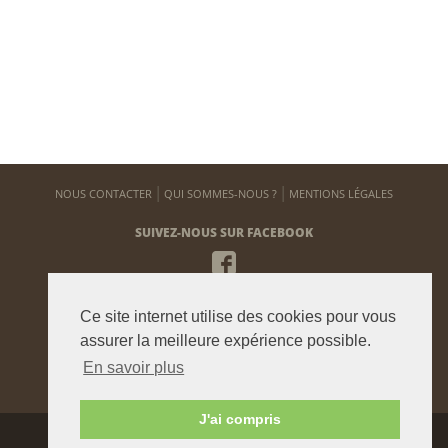
NOUS CONTACTER
QUI SOMMES-NOUS ?
MENTIONS LÉGALES
SUIVEZ-NOUS SUR FACEBOOK
NEWSLETTER
Ce site internet utilise des cookies pour vous
Pour vous tenir informé de notre actualité
assurer la meilleure expérience possible.
En savoir plus
ENVOYER
J'ai compris
Agence graphique:
Westango