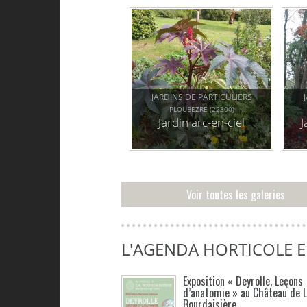
JARDINS DE PARTICULIERS
PLOUBEZRE (22300)
Jardin arc-en-ciel
J
Voir toutes les galeries
L'AGENDA HORTICOLE 
Exposition « Deyrolle, Leçons
d’anatomie » au Château de 
Bourdaisière