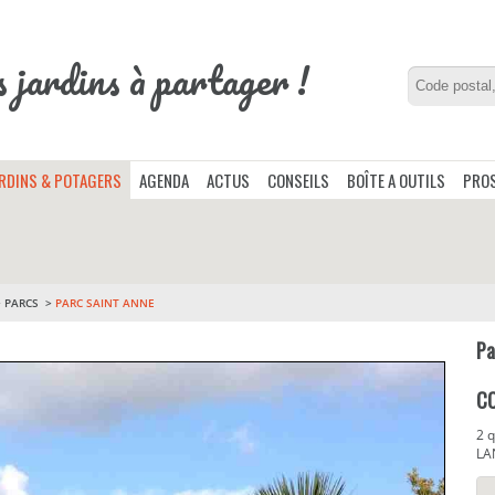
s jardins à partager !
ARDINS & POTAGERS
AGENDA
ACTUS
CONSEILS
BOÎTE A OUTILS
PROS
>
PARCS
PARC SAINT ANNE
Pa
C
2 q
LA