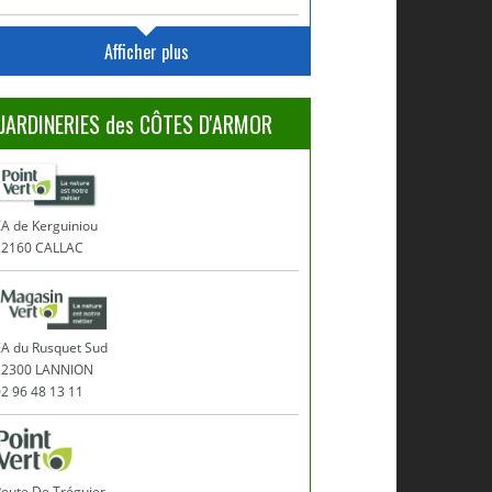
Afficher plus
JARDINERIES des CÔTES D'ARMOR
A de Kerguiniou
22160 CALLAC
ZA du Rusquet Sud
22300 LANNION
2 96 48 13 11
Route De Tréguier