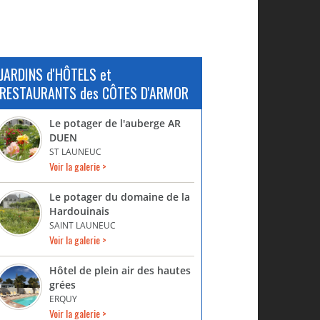
JARDINS d'HÔTELS et
RESTAURANTS des CÔTES D'ARMOR
Le potager de l'auberge AR
DUEN
ST LAUNEUC
Voir la galerie >
Le potager du domaine de la
Hardouinais
SAINT LAUNEUC
Voir la galerie >
Hôtel de plein air des hautes
grées
ERQUY
Voir la galerie >