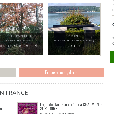
accueille des
expositions de
sculptures pour
0
l'extérieur et des
concerts.
JARDINS DE PARTICULIERS
JARDINS
PLOUBEZRE (22300)
SAINT MICHEL EN GREVE (22300)
0
ardin de l'arc en ciel
Jartdin
Proposer une galerie
EN FRANCE
Le jardin fait son cinéma à CHAUMONT-
La
SUR-LOIRE