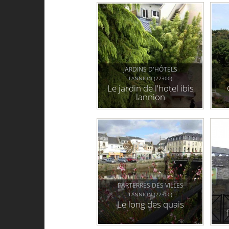
JARDINS D'HÔTELS
LANNION (22300)
Le jardin de l'hotel ibis
lannion
PARTERRES DES VILLES
LANNION (22300)
Le long des quais