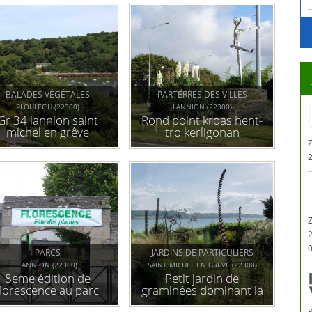
BALADES VÉGÉTALES
PARTERRES DES VILLES
PLOULEC'H (22300)
LANNION (22300)
Gr 34 lannion saint
Rond point kroas hent-
michel en grêve
tro kerligonan
Z
0
PARCS
JARDINS DE PARTICULIERS
LANNION (22300)
SAINT MICHEL EN GREVE (22300)
8eme édition de
Petit jardin de
florescence au parc
graminées dominant la
saint anne
lieue de grève, il y