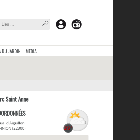
 DU JARDIN
MEDIA
rc Saint Anne
OORDONNÉES
uai d'Aiguillon
NNION (22300)