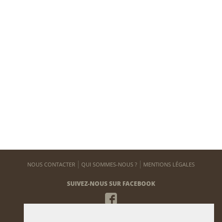
NOUS CONTACTER
QUI SOMMES-NOUS ?
MENTIONS LÉGALES
SUIVEZ-NOUS SUR FACEBOOK
NEWSLETTER