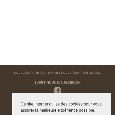
NOUS CONTACTER
QUI SOMMES-NOUS ?
MENTIONS LÉGALES
SUIVEZ-NOUS SUR FACEBOOK
NEWSLETTER
Ce site internet utilise des cookies pour vous
Pour vous tenir informé de notre actualité
assurer la meilleure expérience possible.