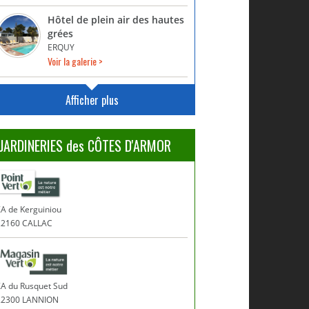
Hôtel de plein air des hautes
grées
ERQUY
Voir la galerie >
Afficher plus
JARDINERIES des CÔTES D'ARMOR
A de Kerguiniou
22160 CALLAC
ZA du Rusquet Sud
22300 LANNION