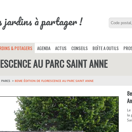
s jardins à partager !
ARDINS & POTAGERS
AGENDA
ACTUS
CONSEILS
BOÎTE A OUTILS
PROS
RESCENCE AU PARC SAINT ANNE
>
PARCS
8EME ÉDITION DE FLORESCENCE AU PARC SAINT ANNE
8e
An
Le
la 
Sa