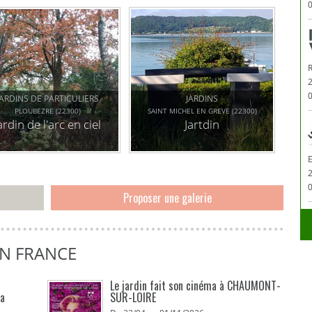
accueille des
0
expositions de
sculptures pour
l'extérieur et des
concerts.
0
JARDINS DE PARTICULIERS
JARDINS
PLOUBEZRE (22300)
SAINT MICHEL EN GREVE (22300)
ardin de l'arc en ciel
Jartdin
0
Proposer une galerie
EN FRANCE
Le jardin fait son cinéma à CHAUMONT-
La
SUR-LOIRE