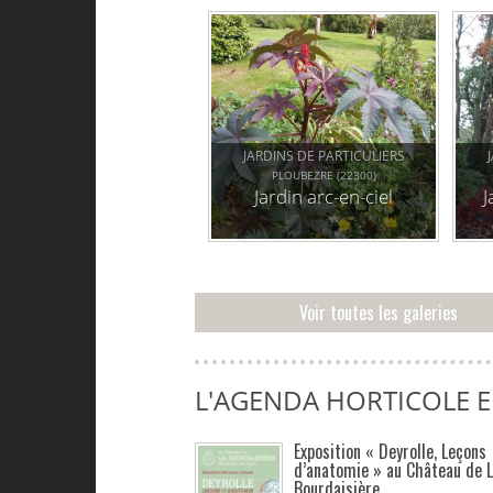
JARDINS DE PARTICULIERS
PLOUBEZRE (22300)
Jardin arc-en-ciel
J
Voir toutes les galeries
L'AGENDA HORTICOLE 
Exposition « Deyrolle, Leçons
d’anatomie » au Château de 
Bourdaisière