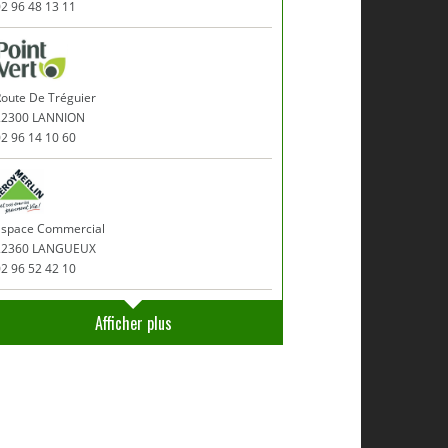
2 96 48 13 11
Route De Tréguier
22300 LANNION
2 96 14 10 60
Espace Commercial
22360 LANGUEUX
2 96 52 42 10
Afficher plus