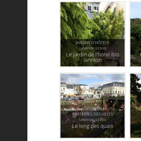
JARDINS D'HÔTELS
LANNION (22300)
Le jardin de l'hotel ibis
lannion
PARTERRES DES VILLES
LANNION (22300)
Le long des quais