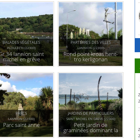
BALADES VÉGÉTALES
PARTERRES DES VILLES
PLOULEC'H (22300)
LANNION (22300)
Gr 34 lannion saint
Rond point kroas hent-
michel en grêve
tro kerligonan
Z
PARCS
JARDINS DE PARTICULIERS
LANNION (22300)
SAINT MICHEL EN GREVE (22300)
Parc saint anne
Petit jardin de
graminées dominant la
lieue de grève, il y