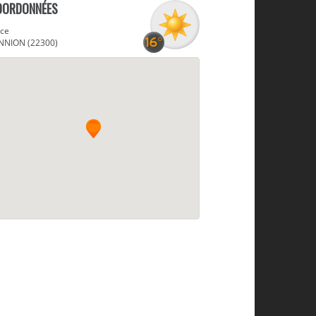
OORDONNÉES
ace
NNION (22300)