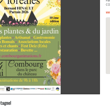
Pa
CO
ww
etagne!