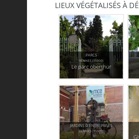
LIEUX VÉGÉTALISÉS À 
PARCS
RENNES (35000)
Le parc oberthür
JARDINS D'ENTREPRISES
RENNES (35000)
Gl