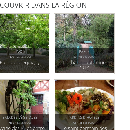
DÉCOUVRIR DANS LA RÉGION
PARCS
PARCS
RENNES (35000)
RENNES (35000)
Parc de brequigny
Le thabor automne
2014
BALADES VÉGÉTALES
JARDINS D'HÔTELS
RENNES (35000)
RENNES (35000)
ycine des villes entre
Le saint germain des