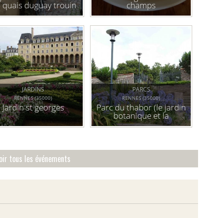
s quais duguay trouin
champs
et la place des lices
JARDINS
PARCS
RENNES (35000)
RENNES (35000)
Jardin st georges
Parc du thabor (le jardin
botanique et la
roseraie)
oir tous les événements