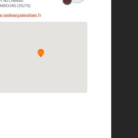
rc du Chateau
MBOURG (35270)
w.combourganimations.fr