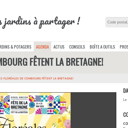
s jardins à partager !
ARDINS & POTAGERS
AGENDA
ACTUS
CONSEILS
BOÎTE A OUTILS
PROS
MBOURG FÊTENT LA BRETAGNE!
ES FLORÉALES DE COMBOURG FÊTENT LA BRETAGNE!
DA
Le
C
CO