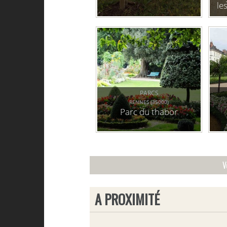
le
PARCS
RENNES (35000)
Parc du thabor
V
A PROXIMITÉ