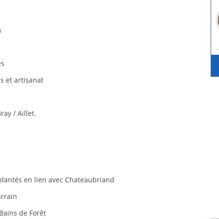
s
es
s et artisanat
ay / Aillet.
plantés en lien avec Chateaubriand
arrain
 Bains de Forêt