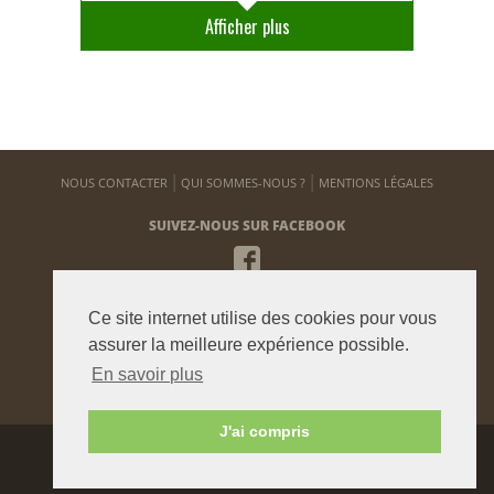
Afficher plus
NOUS CONTACTER
QUI SOMMES-NOUS ?
MENTIONS LÉGALES
SUIVEZ-NOUS SUR FACEBOOK
NEWSLETTER
Ce site internet utilise des cookies pour vous
Pour vous tenir informé de notre actualité
assurer la meilleure expérience possible.
En savoir plus
ENVOYER
J'ai compris
Agence graphique:
Westango
© 2015 beauxjardinsetpotagers.fr -
Digital Art