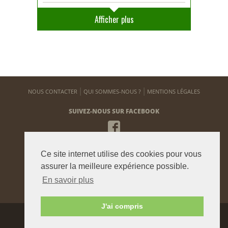
Afficher plus
NOUS CONTACTER
QUI SOMMES-NOUS ?
MENTIONS LÉGALES
SUIVEZ-NOUS SUR FACEBOOK
NEWSLETTER
Ce site internet utilise des cookies pour vous
Pour vous tenir informé de notre actualité
assurer la meilleure expérience possible.
En savoir plus
ENVOYER
J'ai compris
Agence graphique:
Westango
© 2015 beauxjardinsetpotagers.fr -
Digital Art