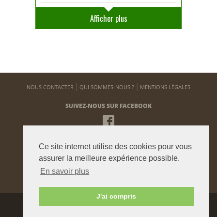
Afficher plus
NOUS CONTACTER
QUI SOMMES-NOUS ?
MENTIONS LÉGALES
SUIVEZ-NOUS SUR FACEBOOK
NEWSLETTER
Ce site internet utilise des cookies pour vous
Pour vous tenir informé de notre actualité
assurer la meilleure expérience possible.
En savoir plus
ENVOYER
J'ai compris
Agence graphique:
Westango
© 2015 beauxjardinsetpotagers.fr -
Digital Art