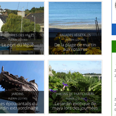
PARTERRES DES VILLES
BALADES VÉGÉTALES
PLÉRIN (22190)
PLÉRIN (22190)
Le port du légué
De la plage de martin
aux rosaires
Z
JARDINS
JARDINS DE PARTICULIERS
PLÉRIN (22190)
PLÉRIN (22190)
Les épouvantails du
Le jardin exotique de
ardin extraordinaire
maya lors des journées
0
du patrimoine 2015