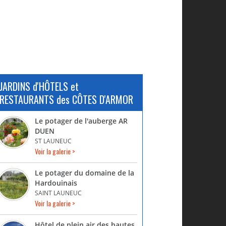
JARDINS d'HÔTELS et
RESTAURANTS des CÔTES D'ARMOR
Le potager de l'auberge AR
DUEN
ST LAUNEUC
Voir la galerie >
Le potager du domaine de la
Hardouinais
SAINT LAUNEUC
Voir la galerie >
Hôtel de plein air des hautes