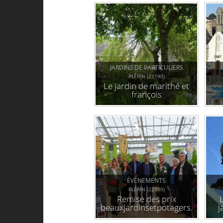
JARDINS DE PARTICULIERS
PLÉRIN (22190)
Le jardin de marithé et
françois
ÉVÉNEMENTS
PLÉRIN (22190)
Remise des prix
beauxjardinsetpotagers.fr
j
au magasin vert de