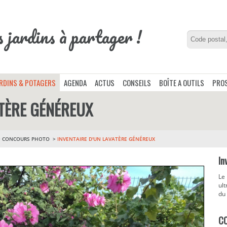
s jardins à partager !
ARDINS & POTAGERS
AGENDA
ACTUS
CONSEILS
BOÎTE A OUTILS
PROS
ATÈRE GÉNÉREUX
>
CONCOURS PHOTO
INVENTAIRE D'UN LAVATÈRE GÉNÉREUX
In
Le 
ult
du 
C