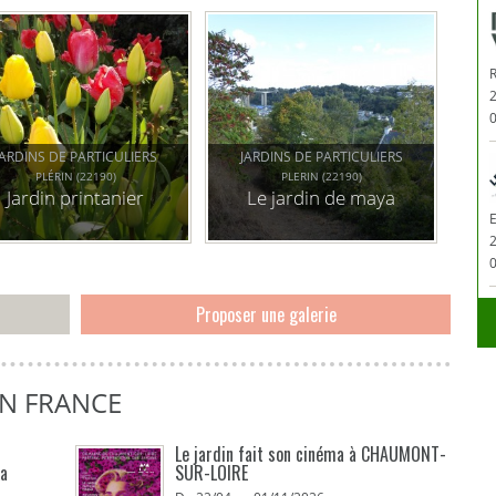
0
JARDINS DE PARTICULIERS
JARDINS DE PARTICULIERS
PLÉRIN (22190)
PLERIN (22190)
Jardin printanier
Le jardin de maya
0
Proposer une galerie
EN FRANCE
Le jardin fait son cinéma à CHAUMONT-
La
SUR-LOIRE