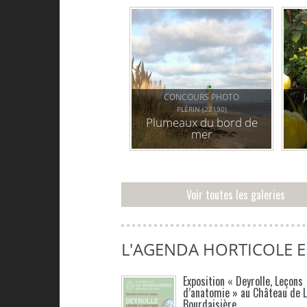
plérin
CONCOURS PHOTO
PLÉRIN (22190)
Plumeaux du bord de
mer
Voir toutes les galeries
L'AGENDA HORTICOLE 
Exposition « Deyrolle, Leçons
d’anatomie » au Château de 
Bourdaisière