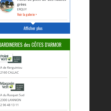
grées
ERQUY
Voir la galerie >
Afficher plus
JARDINERIES des CÔTES D'ARMOR
A de Kerguiniou
22160 CALLAC
ZA du Rusquet Sud
22300 LANNION
2 96 48 13 11