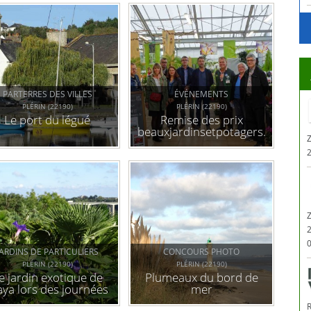
PARTERRES DES VILLES
ÉVÉNEMENTS
PLÉRIN (22190)
PLÉRIN (22190)
Le port du légué
Remise des prix
beauxjardinsetpotagers.fr
Z
au magasin vert de
plérin
0
JARDINS DE PARTICULIERS
CONCOURS PHOTO
PLÉRIN (22190)
PLÉRIN (22190)
e jardin exotique de
Plumeaux du bord de
ya lors des journées
mer
du patrimoine 2015