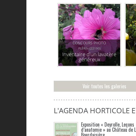
CONCOURS PHOTO
PLÉRIN (22190)
Inventaire d'un lavatère
généreux
Voir toutes les galeries
L'AGENDA HORTICOLE 
Exposition « Deyrolle, Leçons
d’anatomie » au Château de 
Bourdaisière