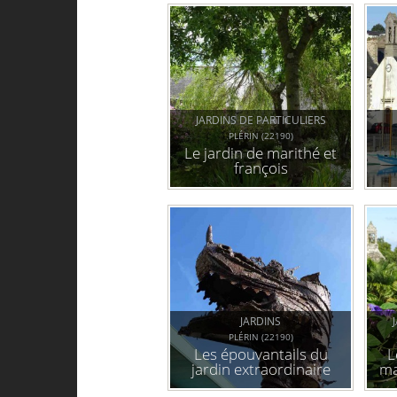
JARDINS DE PARTICULIERS
PLÉRIN (22190)
Le jardin de marithé et
françois
JARDINS
PLÉRIN (22190)
Les épouvantails du
L
jardin extraordinaire
ma