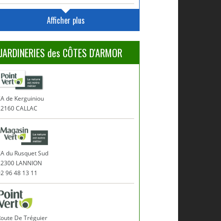
Afficher plus
JARDINERIES des CÔTES D'ARMOR
A de Kerguiniou
22160 CALLAC
ZA du Rusquet Sud
22300 LANNION
2 96 48 13 11
Route De Tréguier