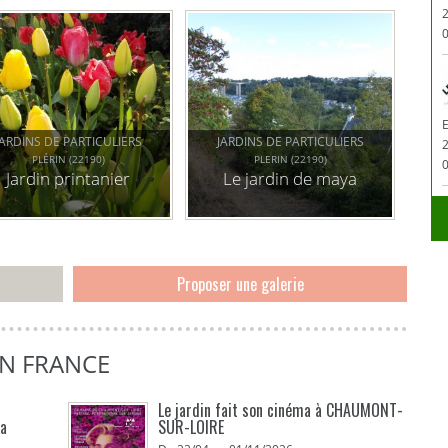
0
JARDINS DE PARTICULIERS
JARDINS DE PARTICULIERS
PLÉRIN (22190)
PLERIN (22190)
0
Jardin printanier
Le jardin de maya
Proposer une galerie
EN FRANCE
Le jardin fait son cinéma à CHAUMONT-
La
SUR-LOIRE