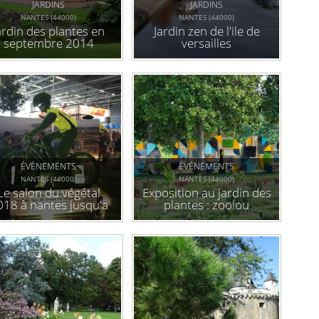
JARDINS
JARDINS
NANTES (44000)
NANTES (44000)
ardin des plantes en
Jardin zen de l'ile de
septembre 2014
versailles
ÉVÉNEMENTS
ÉVÉNEMENTS
NANTES (44000)
NANTES (44000)
Le salon du végétal
Exposition au jardin des
018 à nantes jusqu'a
plantes : zoolou
jeudi au parc des
expositions .