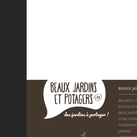
BEAUX JA
BALADES V
BOTASCOP
BROCANTES
CONCOURS
?V?NEMENT
JARDINS