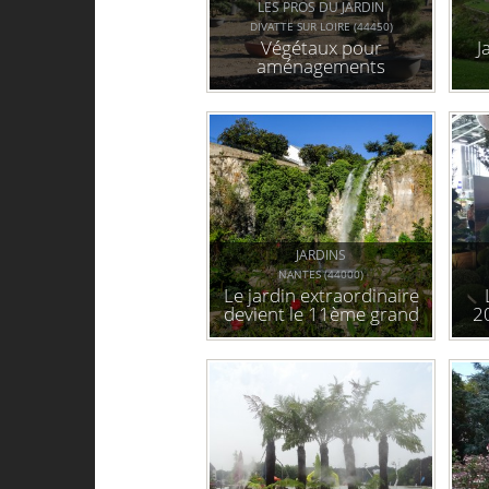
LES PROS DU JARDIN
DIVATTE SUR LOIRE (44450)
Végétaux pour
J
aménagements
extérieurs (jardins, bacs
en terrasse, ...)
JARDINS
NANTES (44000)
Le jardin extraordinaire
devient le 11ème grand
2
parc nantais dans
l'ancienne carrière
miséry.