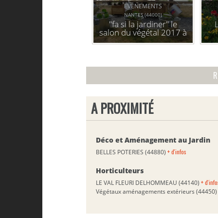
ÉVÉNEMENTS
NANTES (44000)
"fa si la jardiner" le
salon du végétal 2017 à
nantes
R
A PROXIMITÉ
Déco et Aménagement au Jardin
+ d'infos
BELLES POTERIES (44880)
Horticulteurs
+ d'info
LE VAL FLEURI DELHOMMEAU (44140)
Végétaux aménagements extérieurs (44450