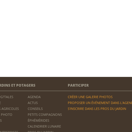
RDINS ET POTAGERS
PARTICIPER
?G?TALES
AGENDA
CRÉER UNE GALERIE PHOTOS
E
ACTUS
PROPOSER UN ÉVÉNEMENT DANS L'AGEN
 AGRICOLES
CONSEILS
S'INSCRIRE DANS LES PROS DU JARDIN
 PHOTO
PETITS COMPAGNONS
S
ÉPHÉMÉRIDES
CALENDRIER LUNAIRE