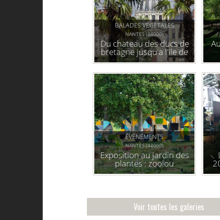
BALADES VÉGÉTALES
NANTES (44000)
Du chateau des ducs de
Au
bretagne jusqu'a l'ile de
versailles
ÉVÉNEMENTS
NANTES (44000)
Exposition au jardin des
plantes : zoolou
2
Voir toutes les galeries