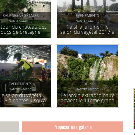
BALADES VÉGÉTALES
ÉVÉNEMENTS
NANTES (44000)
NANTES (44000)
tour du chateau des
"fa si la jardiner" le
ducs de bretagne
salon du végétal 2017 à
nantes
ÉVÉNEMENTS
JARDINS
NANTES (44000)
NANTES (44000)
Le salon du végétal
Le jardin extraordinaire
018 à nantes jusqu'a
devient le 11ème grand
jeudi au parc des
parc nantais dans
expositions .
l'ancienne carrière
miséry.
Proposer une galerie