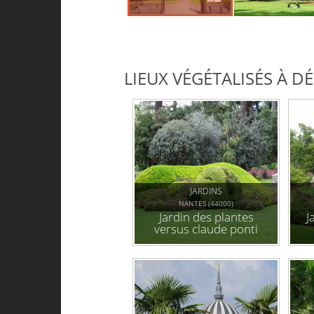
LIEUX VÉGÉTALISÉS À 
JARDINS
NANTES (44000)
Jardin des plantes
J
versus claude ponti