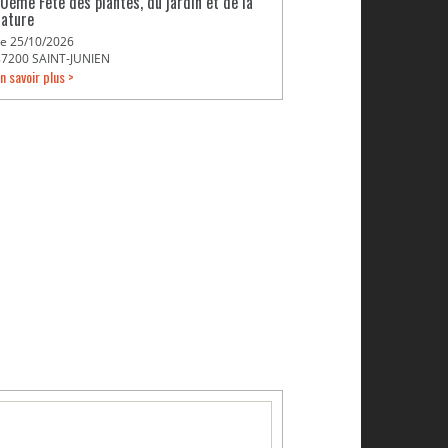
10ème Fête des plantes, du jardin et de la
nature
Le 25/10/2026
87200 SAINT-JUNIEN
n savoir plus >