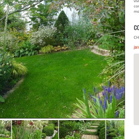
viv
com
mob
C
CH
jar