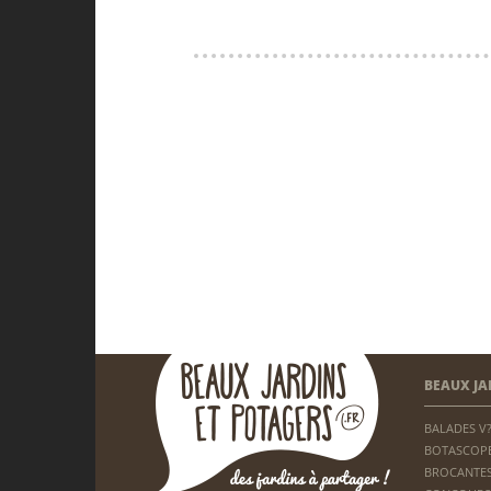
BEAUX JA
BALADES V
BOTASCOP
BROCANTES