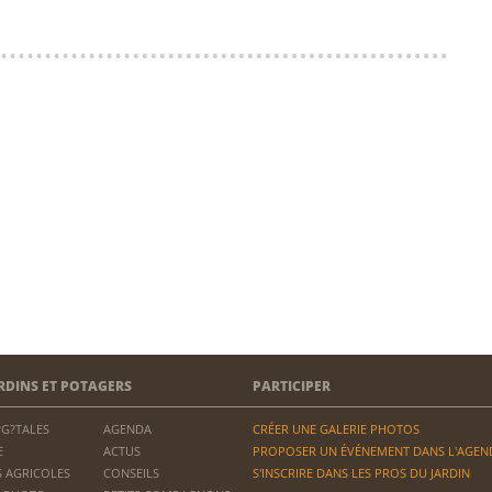
RDINS ET POTAGERS
PARTICIPER
?G?TALES
AGENDA
CRÉER UNE GALERIE PHOTOS
E
ACTUS
PROPOSER UN ÉVÉNEMENT DANS L'AGEN
 AGRICOLES
CONSEILS
S'INSCRIRE DANS LES PROS DU JARDIN