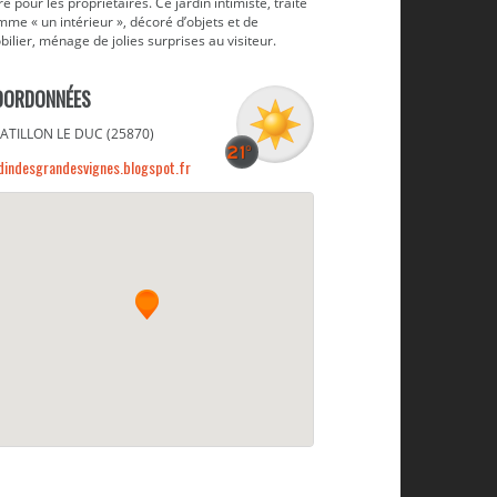
re pour les propriétaires. Ce jardin intimiste, traité
me « un intérieur », décoré d’objets et de
ilier, ménage de jolies surprises au visiteur.
OORDONNÉES
ATILLON LE DUC (25870)
dindesgrandesvignes.blogspot.fr