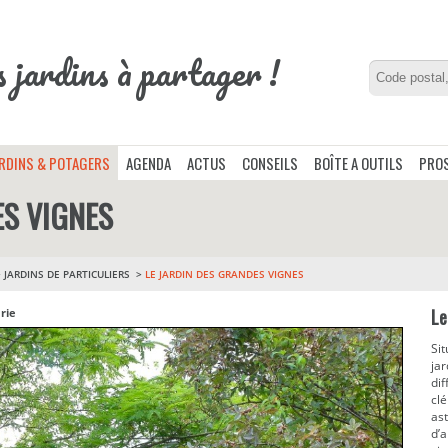
s jardins à partager !
ARDINS & POTAGERS
AGENDA
ACTUS
CONSEILS
BOÎTE A OUTILS
PROS
ES VIGNES
>
JARDINS DE PARTICULIERS
LE JARDIN DES GRANDES VIGNES
Le
rie
Sit
jar
dif
clé
as
d’a