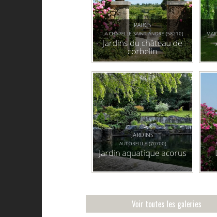
PARCS
LA CHAPELLE SAINT ANDRE (58210)
MAI
Jardins du château de
corbelin
JARDINS
AUTOREILLE (70700)
Jardin aquatique acorus
Voir toutes les galeries