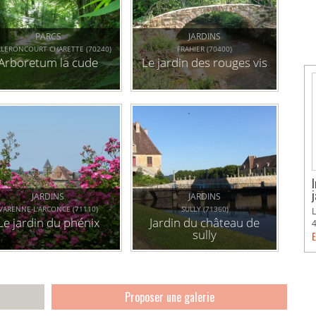
PARCS
JARDINS
LLERONCOURT CHARETTE (70240)
FRAHIER (70400)
Arboretum la cude
Le jardin des rouges vis
JARDINS
JARDINS
VARENNE-L'ARCONCE (71110)
SULLY (71360)
Le jardin du phénix
Jardin du château de
sully
E
Proposer une galerie