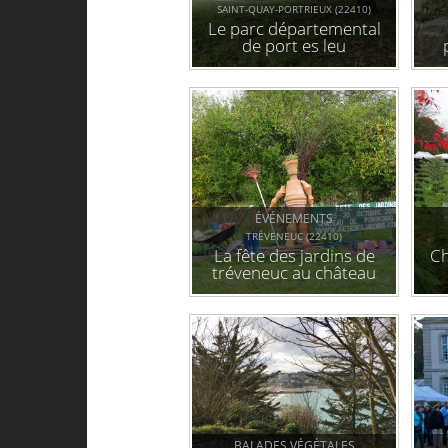
SAINT-QUAY-PORTRIEUX (22410)
Le parc départemental
de port es leu
ÉVÉNEMENTS
TRÉVENEUC (22410)
La fête des jardins de
C
tréveneuc au château
de pommorio les 29 et
30 octobre.
BALADES VÉGÉTALES