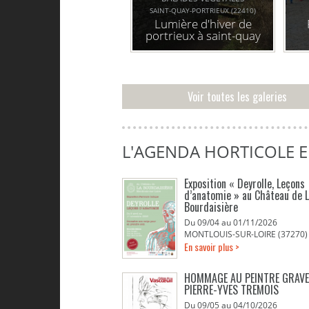
SAINT-QUAY-PORTRIEUX (22410)
Lumière d'hiver de
portrieux à saint-quay
sur le g34
Voir toutes les galeries
L'AGENDA HORTICOLE 
Exposition « Deyrolle, Leçons
d’anatomie » au Château de 
Bourdaisière
Du 09/04 au 01/11/2026
MONTLOUIS-SUR-LOIRE (37270)
En savoir plus >
HOMMAGE AU PEINTRE GRAV
PIERRE-YVES TREMOIS
Du 09/05 au 04/10/2026