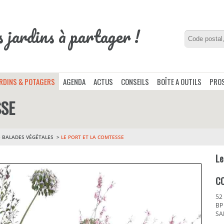
s jardins à partager !
ARDINS & POTAGERS
AGENDA
ACTUS
CONSEILS
BOÎTE A OUTILS
PROS
SSE
>
BALADES VÉGÉTALES
LE PORT ET LA COMTESSE
Le
C
52
BP
SA