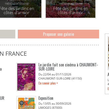
TRÉVENEUC (22410)
TRÉVENEUC (22410)
Fête des jardins en
Fête des jardins en
côtes d'armor
côtes d'armor
Proposer une galerie
EN FRANCE
Le jardin fait son cinéma à CHAUMONT-
La
SUR-LOIRE
Du 22/04 au 01/11/2026
CHAUMONT-SUR-LOIRE (41150)
En savoir plus >
E
EUR
Exposition
Du 13/05 au 30/09/2026
LIMOGES (87000)