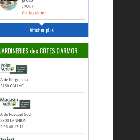
ERQUY
Voir la galerie >
Afficher plus
JARDINERIES des CÔTES D'ARMOR
A de Kerguiniou
22160 CALLAC
ZA du Rusquet Sud
22300 LANNION
2 96 48 13 11