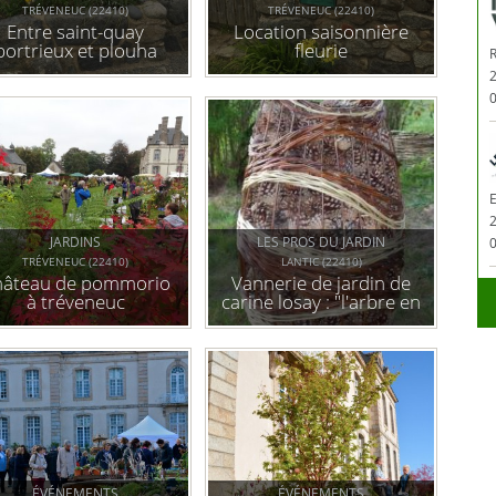
TRÉVENEUC (22410)
TRÉVENEUC (22410)
Entre saint-quay
Location saisonnière
portrieux et plouha
fleurie
0
JARDINS
LES PROS DU JARDIN
0
TRÉVENEUC (22410)
LANTIC (22410)
hâteau de pommorio
Vannerie de jardin de
à tréveneuc
carine losay : "l'arbre en
mouvement"
ÉVÉNEMENTS
ÉVÉNEMENTS