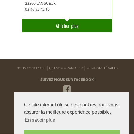
22360 LANGUEUX
02 96 52 42 10
Afficher plus
NOUS CONTACTER
QUI SOMMES-NOUS ?
MENTIONS LÉGALES
SUIVEZ-NOUS SUR FACEBOOK
NEWSLETTER
Ce site internet utilise des cookies pour vous
Pour vous tenir informé de notre actualité
assurer la meilleure expérience possible.
En savoir plus
ENVOYER