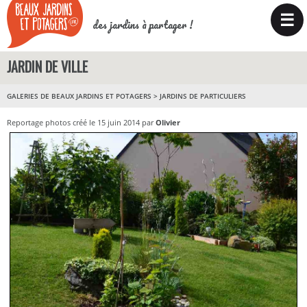
☰
des jardins à partager !
JARDIN DE VILLE
GALERIES DE BEAUX JARDINS ET POTAGERS
>
JARDINS DE PARTICULIERS
Reportage photos créé le 15 juin 2014 par
Olivier