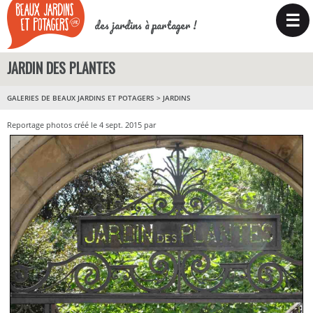
☰
des jardins à partager !
JARDIN DES PLANTES
GALERIES DE BEAUX JARDINS ET POTAGERS
>
JARDINS
Reportage photos créé le 4 sept. 2015 par