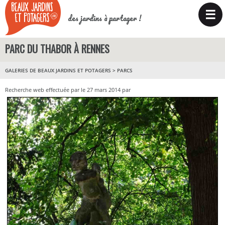
☰
des jardins à partager !
PARC DU THABOR À RENNES
GALERIES DE BEAUX JARDINS ET POTAGERS
>
PARCS
Recherche web effectuée par le 27 mars 2014 par