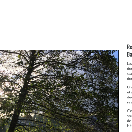
Re
Ba
Lov
do
sta
dou
On 
et
dé
res
C’e
sou
de
Hél