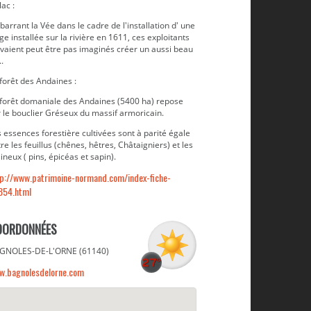
lac :
barrant la Vée dans le cadre de l'installation d' une
ge installée sur la rivière en 1611, ces exploitants
avaient peut être pas imaginés créer un aussi beau
..
forêt des Andaines :
 forêt domaniale des Andaines (5400 ha) repose
 le bouclier Gréseux du massif armoricain.
 essences forestière cultivées sont à parité égale
re les feuillus (chênes, hêtres, Châtaigniers) et les
ineux ( pins, épicéas et sapin).
tp://www.patrimoine-normand.com/index-fiche-
854.html
OORDONNÉES
GNOLES-DE-L'ORNE (61140)
w.bagnolesdelorne.com