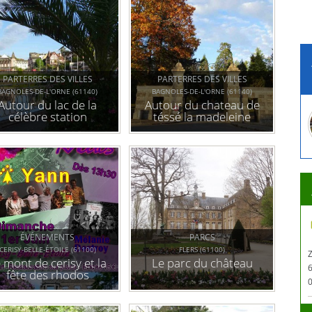
PARTERRES DES VILLES
PARTERRES DES VILLES
BAGNOLES-DE-L'ORNE (61140)
BAGNOLES-DE-L'ORNE (61140)
Autour du lac de la
Autour du chateau de
célèbre station
téssé la madeleine
thermale de basse
normandie
ÉVÉNEMENTS
PARCS
CERISY-BELLE-ÉTOILE (61100)
FLERS (61100)
 mont de cerisy et la
Le parc du château
fête des rhodos
0