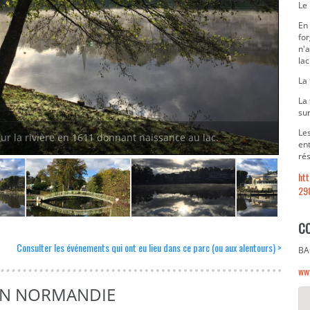
Le 
En 
for
n'
lac
La 
La
sur
Les
 sur la rivière en 1611 donnant naissance au lac.
ent
rés
ht
29
C
Consulter les événements qui ont eu lieu dans ce parc (ou aux alentours) >
BA
ww
EN NORMANDIE