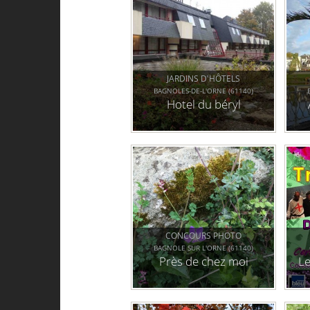
JARDINS D'HÔTELS
BAGNOLES-DE-L'ORNE (61140)
Hotel du béryl
CONCOURS PHOTO
BAGNOLE SUR L'ORNE (61140)
Près de chez moi
Le