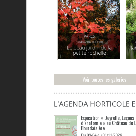
PARCS
RÉMALARD (61110)
Le beau jardin de la
Ja
petite rochelle
Voir toutes les galeries
L'AGENDA HORTICOLE 
Exposition « Deyrolle, Leçons
d’anatomie » au Château de 
Bourdaisière
Du 09/04 au 01/11/2026