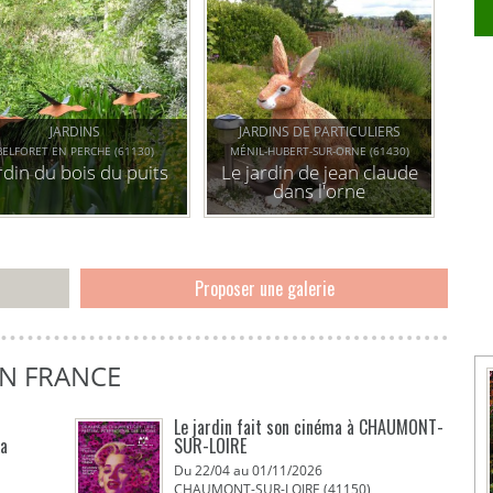
JARDINS
JARDINS DE PARTICULIERS
BELFORET EN PERCHE (61130)
MÉNIL-HUBERT-SUR-ORNE (61430)
rdin du bois du puits
Le jardin de jean claude
dans l'orne
Proposer une galerie
EN FRANCE
Le jardin fait son cinéma à CHAUMONT-
La
SUR-LOIRE
Du 22/04 au 01/11/2026
CHAUMONT-SUR-LOIRE (41150)