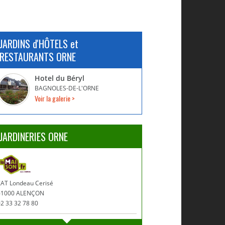
JARDINS d'HÔTELS et
RESTAURANTS ORNE
Hotel du Béryl
BAGNOLES-DE-L'ORNE
Voir la galerie >
JARDINERIES ORNE
ZAT Londeau Cerisé
61000 ALENÇON
2 33 32 78 80