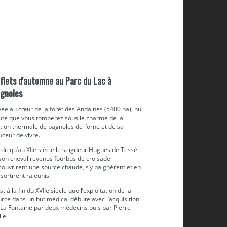
flets d'automne au Parc du Lac à
gnoles
ée au cœur de la forêt des Andaines (5400 ha), nul
ute que vous tomberez sous le charme de la
tion thermale de bagnoles de l’orne et de sa
ceur de vivre.
dit qu’au XIIe siècle le seigneur Hugues de Tessé
 son cheval revenus fourbus de croisade
couvrirent une source chaude, s’y baignèrent et en
sortirent rajeunis.
st à la fin du XVIIe siècle que l’exploitation de la
rce dans un but médical débute avec l’acquisition
 La Fontaine par deux médecins puis par Pierre
ie.