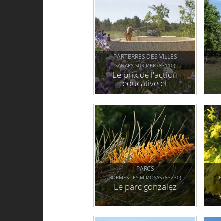
PARTERRES DES VILLES
SANARY-SUR-MER (83110)
Le prix de l'action
educative et
pédagogique est
mo
décerné à la ville de
sanary-sur-mer
PARCS
BORMES-LES-MIMOSAS (83230)
Le parc gonzalez