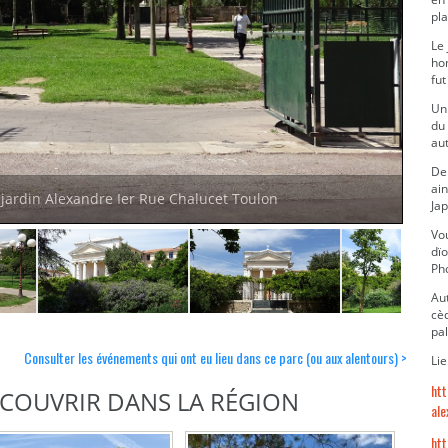
pl
Le 
ho
fut
Un
du 
aut
De 
ain
 jardin Alexandre Ier Rue Chalucet Toulon
Ja
Vo
dïo
Ph
Aut
cèd
pal
Consulter les événements qui ont eu lieu dans ce parc (ou aux alentours) >
Lie
htt
DÉCOUVRIR DANS LA RÉGION
ale
htt