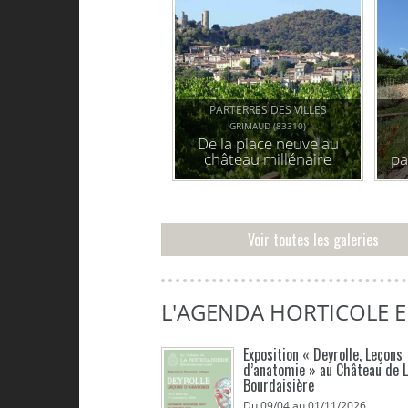
PARTERRES DES VILLES
GRIMAUD (83310)
De la place neuve au
château millénaire
pa
l
Voir toutes les galeries
L'AGENDA HORTICOLE 
Exposition « Deyrolle, Leçons
d’anatomie » au Château de 
Bourdaisière
Du 09/04 au 01/11/2026