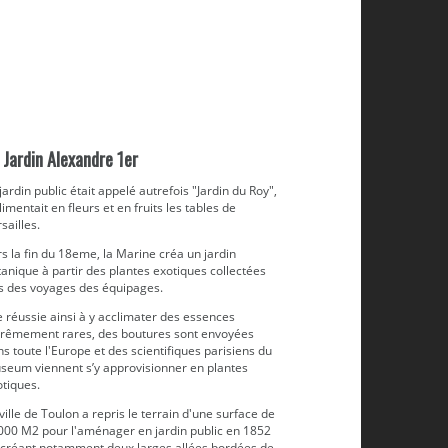
 Jardin Alexandre 1er
jardin public était appelé autrefois "Jardin du Roy",
alimentait en fleurs et en fruits les tables de
sailles.
s la fin du 18eme, la Marine créa un jardin
anique à partir des plantes exotiques collectées
rs des voyages des équipages.
e réussie ainsi à y acclimater des essences
trêmement rares, des boutures sont envoyées
s toute l'Europe et des scientifiques parisiens du
seum viennent s’y approvisionner en plantes
otiques.
ville de Toulon a repris le terrain d'une surface de
000 M2 pour l'aménager en jardin public en 1852
 créant notamment deux larges allées bordées de