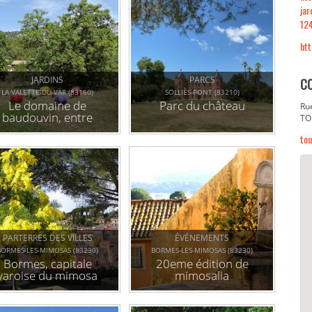
jar
12
htt
JARDINS
PARCS
C
LA VALETTE-DU-VAR (83160)
SOLLIÈS-PONT (83210)
Le domaine de
Parc du château
Ru
baudouvin, entre
TO
dernité et mémoire
tou
PARTERRES DES VILLES
ÉVÉNEMENTS
BORMES-LES-MIMOSAS (83230)
BORMES-LES-MIMOSAS (83230)
Bormes, capitale
20eme édition de
varoise du mimosa
mimosalia