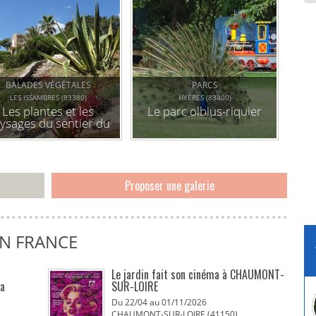
BALADES VÉGÉTALES
PARCS
LES ISSAMBRES (83380)
HYÈRES (83400)
Les plantes et les
Le parc olbius-riquier
ysages du sentier du
itorral aux issambres
Proposer une galerie
EN FRANCE
Le jardin fait son cinéma à CHAUMONT-
La
SUR-LOIRE
Du 22/04 au 01/11/2026
CHAUMONT-SUR-LOIRE (41150)