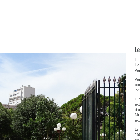
Le
Le 
Il 
Ver
Ver
bot
lo
Ell
ex
dan
Mu
ex
La 
16
en