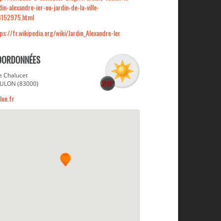
din-alexandre-ier-ou-jardin-de-la-ville-
4152975.html
ps://fr.wikipedia.org/wiki/Jardin_Alexandre-Ier
OORDONNÉES
e Chalucet
ULON (83000)
lon.fr