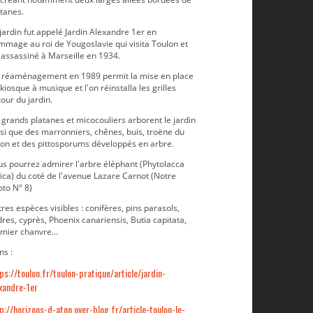
atanes.
jardin fut appelé Jardin Alexandre 1er en
mmage au roi de Yougoslavie qui visita Toulon et
 assassiné à Marseille en 1934.
 réaménagement en 1989 permit la mise en place
kiosque à musique et l'on réinstalla les grilles
our du jardin.
grands platanes et micocouliers arborent le jardin
si que des marronniers, chênes, buis, troëne du
Statue du poète français François Fabié
pon et des pittosporums développés en arbre.
us pourrez admirer l'arbre éléphant (Phytolacca
ïca) du coté de l'avenue Lazare Carnot (Notre
oto N° 8)
res espèces visibles : conifères, pins parasols,
res, cyprès, Phoenix canariensis, Butia capitata,
mier chanvre...
ns :
ps://toulon.fr/toulon-pratique/article/jardin-
xandre-1er
p://horizons-d-aton.over-blog.fr/article-toulon-le-