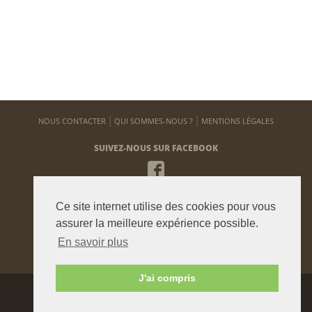
NOUS CONTACTER
QUI SOMMES-NOUS ?
MENTIONS LÉGALES
SUIVEZ-NOUS SUR FACEBOOK
NEWSLETTER
Ce site internet utilise des cookies pour vous
Pour vous tenir informé de notre actualité
assurer la meilleure expérience possible.
En savoir plus
ENVOYER
J'ai compris
Agence graphique:
Westango
© 2015 beauxjardinsetpotagers.fr -
Digital Art