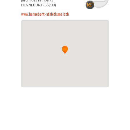
Jardin des remparts
HENNEBONT (56700)
www.hennebont-athletisme.bzh