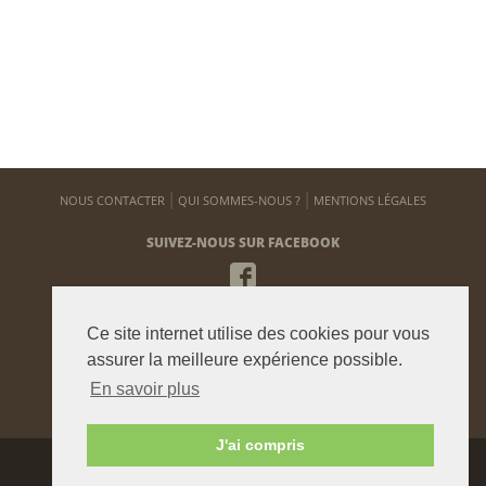
NOUS CONTACTER
QUI SOMMES-NOUS ?
MENTIONS LÉGALES
SUIVEZ-NOUS SUR FACEBOOK
NEWSLETTER
Ce site internet utilise des cookies pour vous
Pour vous tenir informé de notre actualité
assurer la meilleure expérience possible.
En savoir plus
ENVOYER
J'ai compris
Agence graphique:
Westango