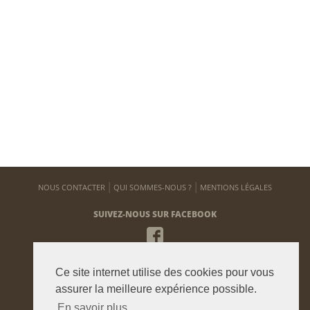
NOUS CONTACTER
QUI SOMMES-NOUS ?
MENTIONS LÉGALES
SUIVEZ-NOUS SUR FACEBOOK
NEWSLETTER
Ce site internet utilise des cookies pour vous
Pour vous tenir informé de notre actualité
assurer la meilleure expérience possible.
En savoir plus