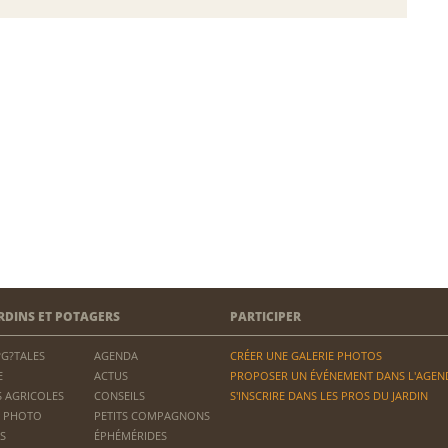
RDINS ET POTAGERS
PARTICIPER
?G?TALES
AGENDA
CRÉER UNE GALERIE PHOTOS
E
ACTUS
PROPOSER UN ÉVÉNEMENT DANS L'AGEN
 AGRICOLES
CONSEILS
S'INSCRIRE DANS LES PROS DU JARDIN
 PHOTO
PETITS COMPAGNONS
S
ÉPHÉMÉRIDES