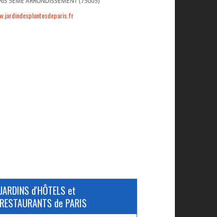
RIS 5ÈME ARRONDISSEMENT (75005)
.jardindesplantesdeparis.fr
JARDINS d'HÔTELS et
RESTAURANTS de PARIS