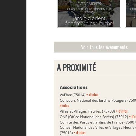
ÉVÉNEMENTS
PARIS 5ÈME ARRONDISSEMENT
PAR
(75005)
Jardin d'orient
éphémère par michel
"p
péna
Voir tous les événements
A PROXIMITÉ
Associations
+ d'infos
Val'hor (75014)
Concours National des Jardins Potagers (75
d'infos
+ d'infos
Villes et Villages Fleuries (75703)
+ d'i
ONF (Office National des Forêts) (75012)
Comité des Parcs et Jardins de France (7500
Conseil National des Villes et Villages Fleuri
+ d'infos
(75013)