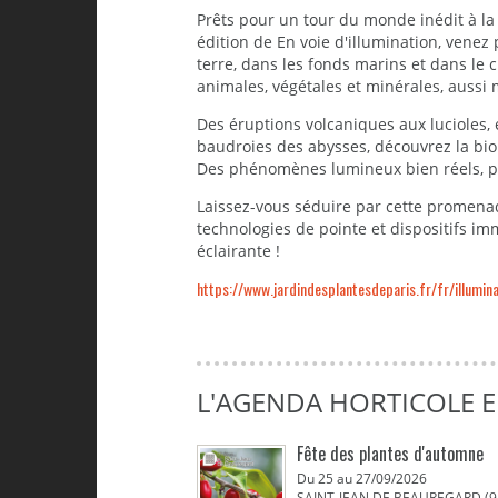
Prêts pour un tour du monde inédit à la
édition de En voie d'illumination, vene
terre, dans les fonds marins et dans le 
animales, végétales et minérales, aussi
Des éruptions volcaniques aux lucioles, e
baudroies des abysses, découvrez la bio
Des phénomènes lumineux bien réels, parf
Laissez-vous séduire par cette promenad
technologies de pointe et dispositifs im
éclairante !
https://www.jardindesplantesdeparis.fr/fr/illumina
L'AGENDA HORTICOLE E
Fête des plantes d'automne
Du 25 au 27/09/2026
SAINT-JEAN DE BEAUREGARD (9