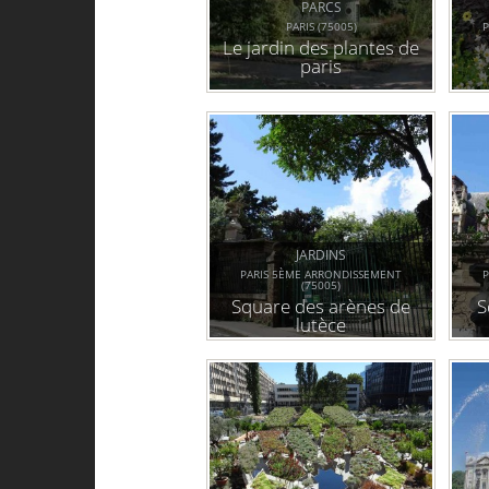
PARCS
PARIS (75005)
P
Le jardin des plantes de
paris
JARDINS
PARIS 5ÈME ARRONDISSEMENT
P
(75005)
Square des arènes de
S
lutèce