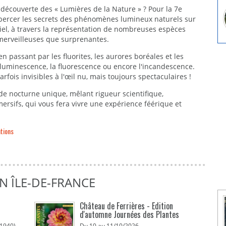
 découverte des « Lumières de la Nature » ? Pour la 7e
z percer les secrets des phénomènes lumineux naturels sur
ciel, à travers la représentation de nombreuses espèces
 merveilleuses que surprenantes.
n passant par les fluorites, les aurores boréales et les
luminescence, la fluorescence ou encore l'incandescence.
ois invisibles à l'œil nu, mais toujours spectaculaires !
e nocturne unique, mêlant rigueur scientifique,
mersifs, qui vous fera vivre une expérience féérique et
tions
N ÎLE-DE-FRANCE
Château de Ferrières - Edition
d'automne Journées des Plantes
1940)
Du 10 au 11/10/2026