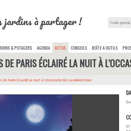
s jardins à partager !
ARDINS & POTAGERS
AGENDA
ACTUS
CONSEILS
BOÎTE A OUTILS
PROS
S DE PARIS ÉCLAIRÉ LA NUIT À L'OCC
S DE PARIS ÉCLAIRÉ LA NUIT À L'OCCASION DES ILLUMINATIONS.
DA
D
C
57