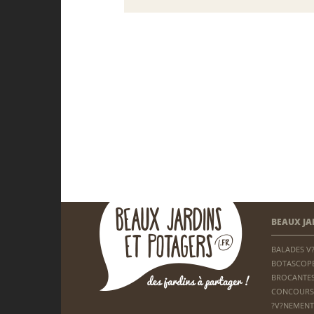
BEAUX JA
BALADES V
BOTASCOP
BROCANTES
CONCOURS
?V?NEMENT