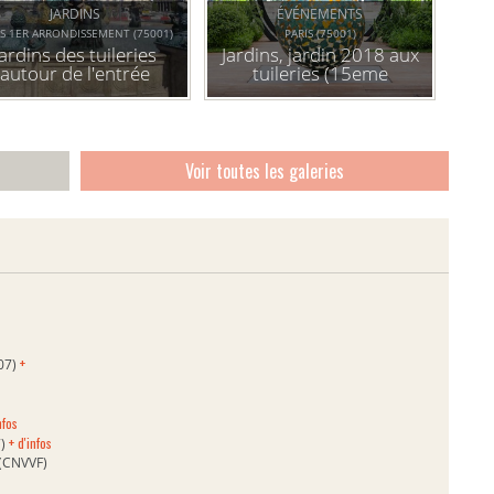
JARDINS
ÉVÉNEMENTS
IS 1ER ARRONDISSEMENT (75001)
PARIS (75001)
Jardins des tuileries
Jardins, jardin 2018 aux
autour de l'entrée
tuileries (15eme
oterne de l'orangerie"
édition) : expérience(s)
de nature
Voir toutes les galeries
+
007)
nfos
+ d'infos
7)
s (CNVVF)