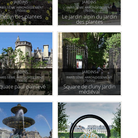
JARDINS
JARDINS
ARIS 5ÈME ARRONDISSEMENT
PARIS 5ÈME ARRONDISSEMENT
(75005)
(75005)
Jardin des plantes
Le jardin alpin du jardin
des plantes
JARDINS
JARDINS
ARIS 5ÈME ARRONDISSEMENT
PARIS 5ÈME ARRONDISSEMENT
(75005)
(75005)
quare paul-painlevé
Square de cluny jardin
médiéval