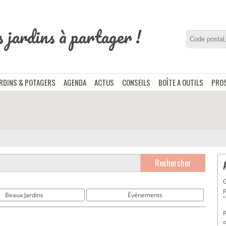
s jardins à partager !
ARDINS & POTAGERS
AGENDA
ACTUS
CONSEILS
BOÎTE A OUTILS
PROS
Rechercher
G
p
Beaux Jardins
Événements
"
P
o