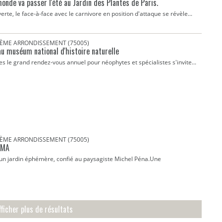
monde va passer l'été au Jardin des Plantes de Paris.
rte, le face-à-face avec le carnivore en position d'attaque se révèle...
 5ÈME ARRONDISSEMENT (75005)
au muséum national d'histoire naturelle
es le grand rendez-vous annuel pour néophytes et spécialistes s'invite...
 5ÈME ARRONDISSEMENT (75005)
'IMA
ar un jardin éphémère, confié au paysagiste Michel Péna.Une
fficher plus de résultats