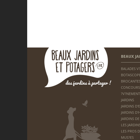
BEAUX JA
BALADES V
BOTASCOP
BROCANTES
CONCOURS
?V?NEMENT
JARDINS
JARDINS D'
JARDINS D'
JARDINS DE
LES JARDIN
LES PROS D
MUS?ES