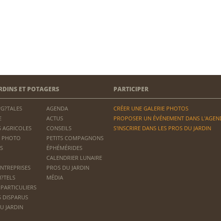
RDINS ET POTAGERS
PARTICIPER
?G?TALES
AGENDA
CRÉER UNE GALERIE PHOTOS
E
ACTUS
PROPOSER UN ÉVÉNEMENT DANS L'AGEN
 AGRICOLES
CONSEILS
S'INSCRIRE DANS LES PROS DU JARDIN
 PHOTO
PETITS COMPAGNONS
S
ÉPHÉMÉRIDES
CALENDRIER LUNAIRE
ENTREPRISES
PROS DU JARDIN
H?TELS
MÉDIA
 PARTICULIERS
S DISPARUS
U JARDIN