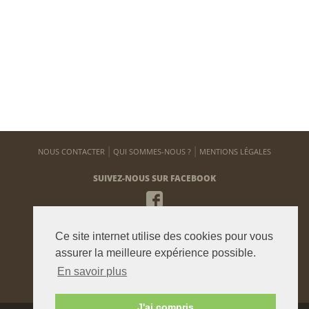
NOUS CONTACTER
QUI SOMMES-NOUS ?
MENTIONS LÉGALES
SUIVEZ-NOUS SUR FACEBOOK
NEWSLETTER
Ce site internet utilise des cookies pour vous
Pour vous tenir informé de notre actualité
assurer la meilleure expérience possible.
En savoir plus
ENVOYER
J'ai compris