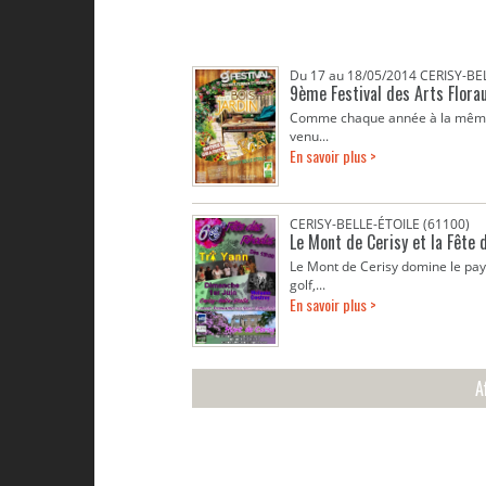
Du 17 au 18/05/2014 CERISY-BE
9ème Festival des Arts Flora
Comme chaque année à la même ép
venu...
En savoir plus >
CERISY-BELLE-ÉTOILE (61100)
Le Mont de Cerisy et la Fête
Le Mont de Cerisy domine le pays
golf,...
En savoir plus >
A