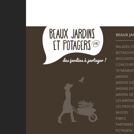
BEAUX JA
BALADES V
BOTASCOP
BROCANTES
CONCOURS
?V?NEMENT
JARDINS
JARDINS D'
JARDINS D'
JARDINS DE
LES JARDIN
LES PROS D
MUS?ES
PARCS
PARTERRES 
POTAGERS