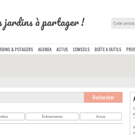
s jardins à partager !
ARDINS & POTAGERS
AGENDA
ACTUS
CONSEILS
BOÎTE A OUTILS
PROS
Rechercher
G
p
rdins
Événements
Actus
"
P
o