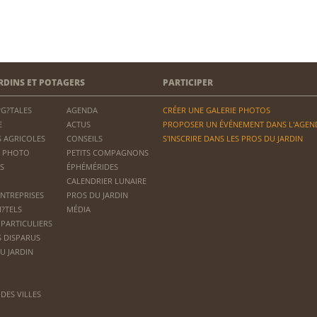
RDINS ET POTAGERS
PARTICIPER
?G?TALES
AGENDA
CRÉER UNE GALERIE PHOTOS
E
ACTUS
PROPOSER UN ÉVÉNEMENT DANS L'AGEN
 AGRICOLES
CONSEILS
S'INSCRIRE DANS LES PROS DU JARDIN
 PHOTO
PETITS COMPAGNONS
S
ÉPHÉMÉRIDES
CALENDRIER LUNAIRE
ENTREPRISES
PROS DU JARDIN
H?TELS
MÉDIA
 PARTICULIERS
S DISPARUS
U JARDIN
DES VILLES