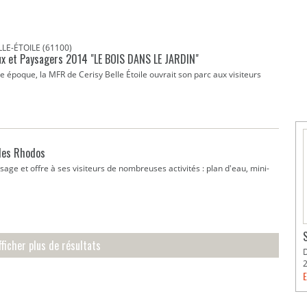
LLE-ÉTOILE (61100)
ux et Paysagers 2014 "LE BOIS DANS LE JARDIN"
oque, la MFR de Cerisy Belle Étoile ouvrait son parc aux visiteurs
 des Rhodos
age et offre à ses visiteurs de nombreuses activités : plan d'eau, mini-
fficher plus de résultats
E