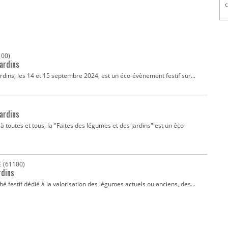
c
100)
jardins
ardins, les 14 et 15 septembre 2024, est un éco-évènement festif sur...
jardins
 toutes et tous, la "Faites des légumes et des jardins" est un éco-
 (61100)
rdins
é festif dédié à la valorisation des légumes actuels ou anciens, des...