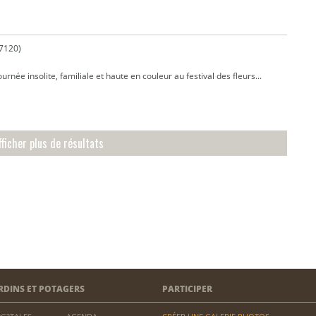
7120)
urnée insolite, familiale et haute en couleur au festival des fleurs...
fficher plus de résultats
RDINS ET POTAGERS
PARTICIPER