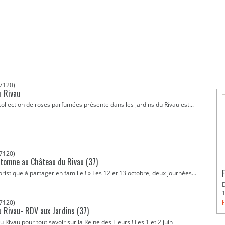
7120)
u Rivau
collection de roses parfumées présente dans les jardins du Rivau est...
7120)
'Automne au Château du Rivau (37)
istique à partager en famille ! » Les 12 et 13 octobre, deux journées...
E
7120)
 Rivau- RDV aux Jardins (37)
 Rivau pour tout savoir sur la Reine des Fleurs ! Les 1 et 2 juin