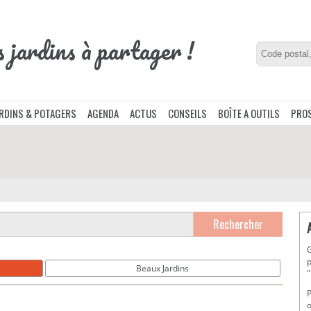
s jardins à partager !
ARDINS & POTAGERS
AGENDA
ACTUS
CONSEILS
BOÎTE A OUTILS
PROS
Rechercher
G
p
Beaux Jardins
"
P
o