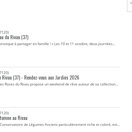
c
7120)
au du Rivau (37)
istique à partager en famille ! » Les 10 et 11 octobre, deux journées...
7120)
 Rivau (37) - Rendez-vous aux Jardins 2026
e des Roses du Rivau propose un weekend de rêve autour de sa collection...
7120)
Automne au Rivau
onservatoire de Légumes Anciens particulièrement riche et coloré, est...