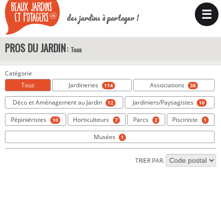
☰
des jardins à partager !
PROS DU JARDIN
Tous
Catégorie
Tous
Jardineries
Associations
114
36
Déco et Aménagement au Jardin
Jardiniers/Paysagistes
12
10
Pépiniéristes
Horticulteurs
Parcs
Pisciniste
10
7
2
1
Musées
1
TRIER PAR: