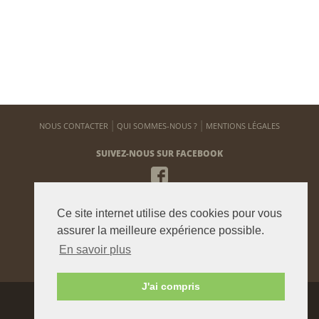
NOUS CONTACTER
QUI SOMMES-NOUS ?
MENTIONS LÉGALES
SUIVEZ-NOUS SUR FACEBOOK
NEWSLETTER
Ce site internet utilise des cookies pour vous
Pour vous tenir informé de notre actualité
assurer la meilleure expérience possible.
En savoir plus
ENVOYER
J'ai compris
Agence graphique:
Westango
© 2015 beauxjardinsetpotagers.fr -
Digital Art