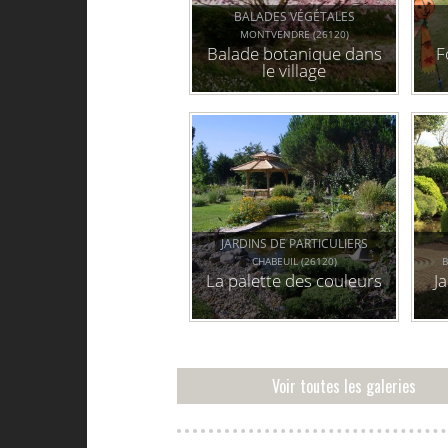
BALADES VÉGÉTALES
MONTVENDRE (26120)
Balade botanique dans
F
le village
JARDINS DE PARTICULIERS
CHABEUIL (26120)
La palette des couleurs
J
Voir toutes les galeries