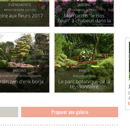
ÉVÉNEMENTS
JARDINS
MONTVENDRE (26120)
CHABEUIL (26120)
oire aux fleurs 2017
Mon jardin "le clos
fleuri" à chabeuil dans la
drôme
JARDINS
PARCS
BEAUMONT-MONTEUX (26600)
BUELLAS (01310)
ardin zen d'erik borja
Le parc botanique de la
teyssonnière
E
Proposer une galerie