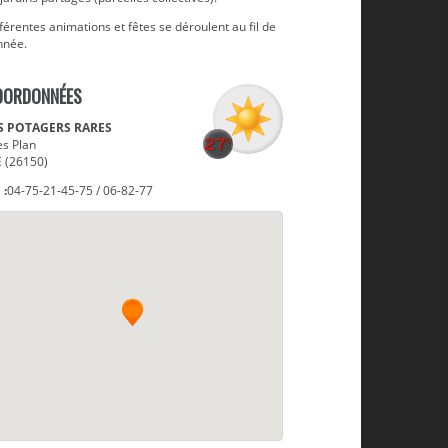
férentes animations et fêtes se déroulent au fil de
nnée.
OORDONNÉES
S POTAGERS RARES
es Plan
E (26150)
 :
04-75-21-45-75 / 06-82-77