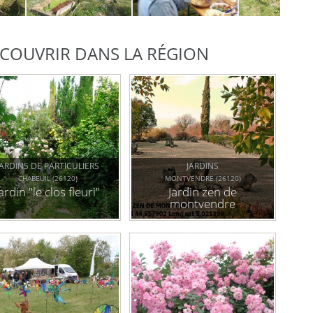
DÉCOUVRIR DANS LA RÉGION
JARDINS DE PARTICULIERS
JARDINS
CHABEUIL (26120)
MONTVENDRE (26120)
ardin "le clos fleuri"
Jardin zen de
montvendre