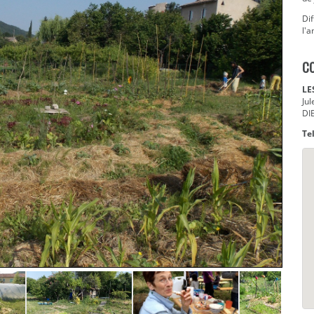
Dif
l'a
C
LE
Jul
DI
Tel