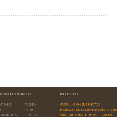
RDINS ET POTAGERS
PARTICIPER
?G?TALES
AGENDA
CRÉER UNE GALERIE PHOTOS
E
ACTUS
PROPOSER UN ÉVÉNEMENT DANS L'AGEN
 AGRICOLES
CONSEILS
S'INSCRIRE DANS LES PROS DU JARDIN