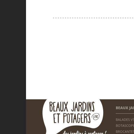
BEAUX JA
BALADES V
BOTASCOP
BROCANTES