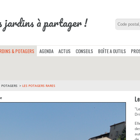
s jardins à partager !
ARDINS & POTAGERS
AGENDA
ACTUS
CONSEILS
BOÎTE A OUTILS
PROS
>
POTAGERS
LES POTAGERS RARES
Le
re
"Le
Dr
El
des
aut
de 