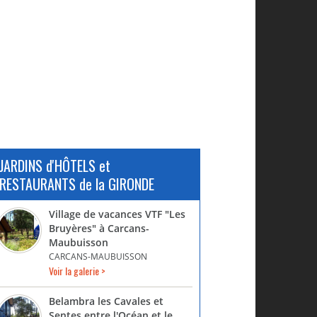
JARDINS d'HÔTELS et
RESTAURANTS de la GIRONDE
Village de vacances VTF "Les
Bruyères" à Carcans-
Maubuisson
CARCANS-MAUBUISSON
Voir la galerie >
Belambra les Cavales et
Sentes entre l'Océan et le