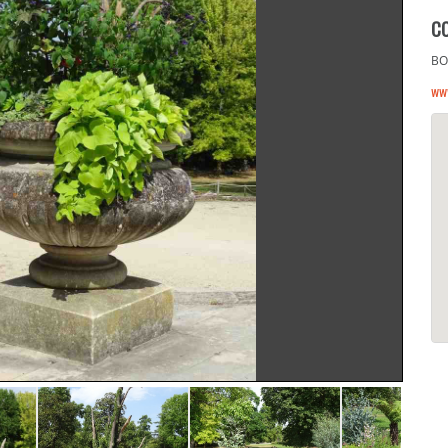
C
BO
ww