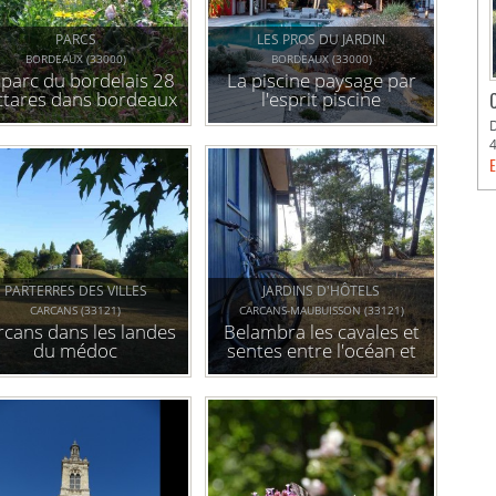
PARCS
LES PROS DU JARDIN
BORDEAUX (33000)
BORDEAUX (33000)
 parc du bordelais 28
La piscine paysage par
ctares dans bordeaux
l'esprit piscine
E
PARTERRES DES VILLES
JARDINS D'HÔTELS
CARCANS (33121)
CARCANS-MAUBUISSON (33121)
rcans dans les landes
Belambra les cavales et
du médoc
sentes entre l'océan et
le plus grand lac de
france