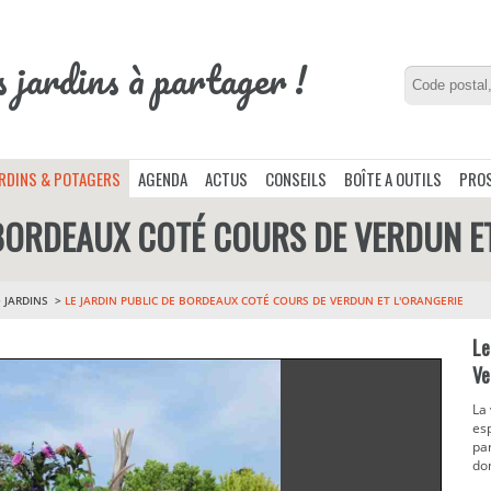
s jardins à partager !
ARDINS & POTAGERS
AGENDA
ACTUS
CONSEILS
BOÎTE A OUTILS
PROS
 BORDEAUX COTÉ COURS DE VERDUN E
>
JARDINS
LE JARDIN PUBLIC DE BORDEAUX COTÉ COURS DE VERDUN ET L'ORANGERIE
Le
Ve
La
esp
par
don