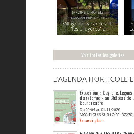
JARDINS D'HÔTELS
CARCANS-MAUBUISSON (33121)
Village de vacances vtf
S
"les bruyères" à
ca
carcans-maubuisson
Voir toutes les galeries
L'AGENDA HORTICOLE 
Exposition « Deyrolle, Leçons
d’anatomie » au Château de 
Bourdaisière
Du 09/04 au 01/11/2026
MONTLOUIS-SUR-LOIRE (37270)
En savoir plus >
HOMMAGE AU PEINTRE GRAV