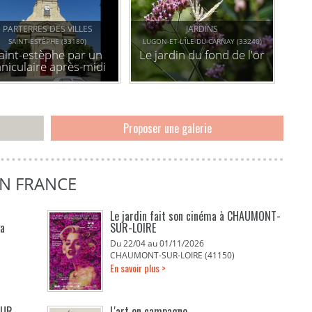
PARTERRES DES VILLES
JARDINS
SAINT-ESTÈPHE (33180)
LUGON-ET-L'ÎLE-DU-CARNAY (33240)
aint-estèphe par un
Le jardin du fond de l'or
niculaire après-midi
d'aout
Proposer une galerie
E
EN FRANCE
Le jardin fait son cinéma à CHAUMONT-
La
SUR-LOIRE
Du 22/04 au 01/11/2026
CHAUMONT-SUR-LOIRE (41150)
En savoir plus >
EUR
L'art en campagne