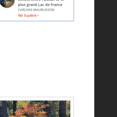
plus grand Lac de France
CARCANS-MAUBUISSON
Voir la galerie >