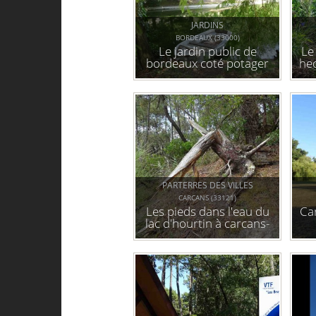
JARDINS
BORDEAUX (33000)
Le jardin public de
Le
bordeaux coté potager
he
PARTERRES DES VILLES
CARCANS (33121)
Les pieds dans l'eau du
Ca
lac d'hourtin à carcans-
maubuisson