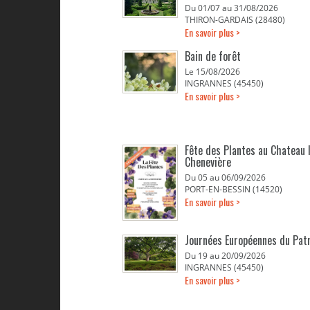
Du 01/07 au 31/08/2026
THIRON-GARDAIS (28480)
En savoir plus >
Bain de forêt
Le 15/08/2026
INGRANNES (45450)
En savoir plus >
Fête des Plantes au Chateau 
Chenevière
Du 05 au 06/09/2026
PORT-EN-BESSIN (14520)
En savoir plus >
Journées Européennes du Pat
Du 19 au 20/09/2026
INGRANNES (45450)
En savoir plus >