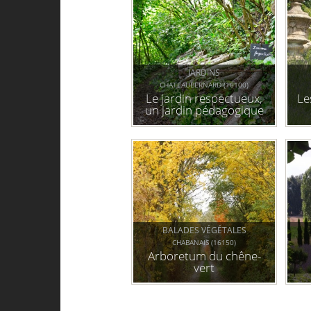
JARDINS
CHATEAUBERNARD (16100)
Le jardin respectueux,
Le
un jardin pédagogique
et partagé
BALADES VÉGÉTALES
CHABANAIS (16150)
Arboretum du chêne-
vert