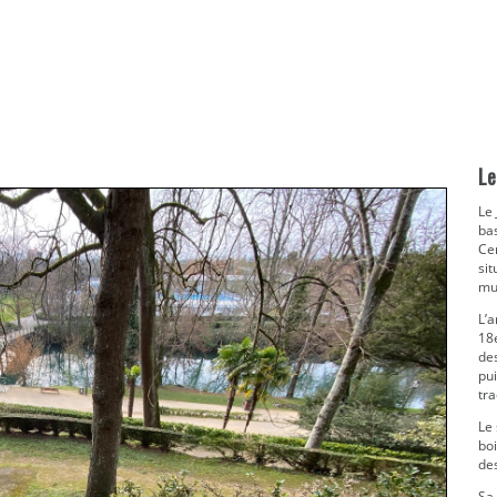
Le
Le 
bas
Ce
si
mu
L’
18e
de
pui
tr
Le 
boi
de
Sa 