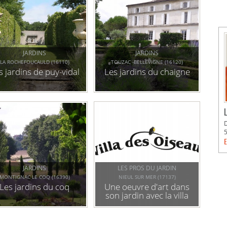
JARDINS
JARDINS
LA ROCHEFOUCAULD (16110)
TOUZAC -BELLEVIGNE (16120)
s jardins de puy-vidal
Les jardins du chaigne
E
JARDINS
LES PROS DU JARDIN
MONTIGNAC LE COQ (16390)
NIEUL SUR MER (17137)
Les jardins du coq
Une oeuvre d'art dans
son jardin avec la villa
des oiseaux pour
égayer son jardin par
tous les temps