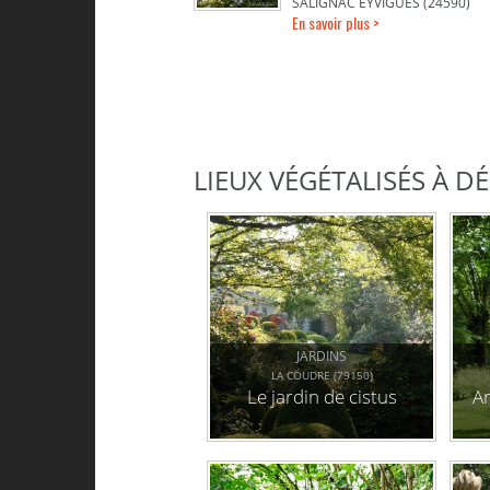
SALIGNAC EYVIGUES (24590)
En savoir plus >
LIEUX VÉGÉTALISÉS À 
JARDINS
LA COUDRE (79150)
Le jardin de cistus
A