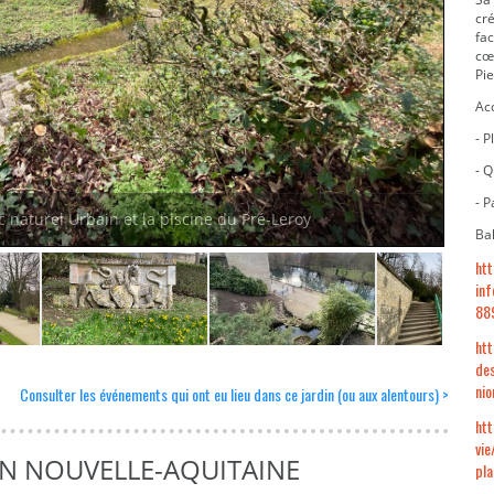
cré
fac
cœu
Pie
Acc
- P
- Q
- P
c naturel Urbain et la piscine du Pré-Leroy
Ba
htt
inf
88
htt
des
nio
Consulter les événements qui ont eu lieu dans ce jardin (ou aux alentours) >
htt
vie
EN NOUVELLE-AQUITAINE
pla