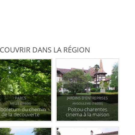
DÉCOUVRIR DANS LA RÉGION
PARCS
JARDINS D'ENTREPRISES
MELLE (79500)
ANGOULEME (16000)
rboretum du chemin
Poitou-charentes
de la decouverte
cinema à la maison
alsacienne