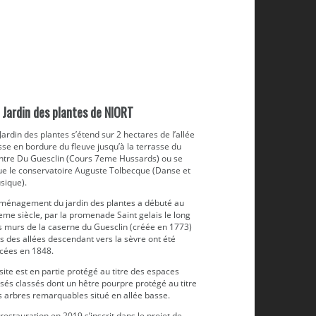
 Jardin des plantes de NIORT
Jardin des plantes s’étend sur 2 hectares de l’allée
se en bordure du fleuve jusqu’à la terrasse du
ntre Du Guesclin (Cours 7eme Hussards) ou se
tue le conservatoire Auguste Tolbecque (Danse et
sique).
aménagement du jardin des plantes a débuté au
me siècle, par la promenade Saint gelais le long
s murs de la caserne du Guesclin (créée en 1773)
s des allées descendant vers la sèvre ont été
acées en 1848.
site est en partie protégé au titre des espaces
sés classés dont un hêtre pourpre protégé au titre
s arbres remarquables situé en allée basse.
restauration en 2019 s’inscrit dans le projet de