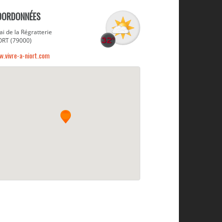
OORDONNÉES
i de la Régratterie
ORT (79000)
.vivre-a-niort.com