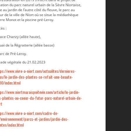
ation du parc naturel urbain de la Sèvre Niortaise,
e au jardin de l’autre côté du fleuve, le parc au
r de la ville de Niort où se situe la médiathèque
rre Monot et la piscine pré-Leroy.
ès :
lace Chanzy (allée haute),
uai de la Régratterie (allée basse)
arc de Pré-Leroy.
Les parterres à broderies florales
lade végétale du 21.02.2023
ps://www.vivre-a-niort.com/actualites/dernieres-
os/le-jardin-des-plantes-se-refait-une-beaute-
90/index.html
ps://www.niortmaraispoitevin.com/article/le-jardin-
-plantes-au-coeur-du-futur-parc-naturel-urbain-de-
rt
ps://www.vivre-a-niort.com/cadre-de-
/environnement/parcs-et-jardins/jardin-des-
ntes/index.html