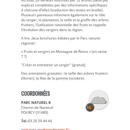
Au total, 26 variétés illustrées par 52 arbres (deux par
espèce) complétées par des informations spécifiques
à chacune d?elles (traduction des textes en braille).
Plusieurs panneaux informent également sur le rôle
du verger, la plantation, la taille et la greffe des arbres
fruitiers, l?utilisation rationnelle des fruits et rappelle
l?évolution des vergers dans la région.
A lire, deux brochures éditées par le Parc naturel
régional :
« Fruits et vergers en Montagne de Reims » (en vente
7 ?)
"Créer et entretenir un verger" (gratuit);
Des animations gratuites : la taille des arbres fruitiers
(février), la fête de la pomme (octobre).
COORDONNÉES
PARC NATUREL R
Chemin de Nanteuil
POURCY (51480)
Tel :
03 26 59 44 44
www.parc-montagnedereims.fr