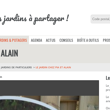
s jardins à partager !
ARDINS & POTAGERS
AGENDA
ACTUS
CONSEILS
BOÎTE A OUTILS
PROS
 ALAIN
>
JARDINS DE PARTICULIERS
LE JARDIN CHEZ PIA ET ALAIN
Le
in
Le 
pr
Le
an
On 