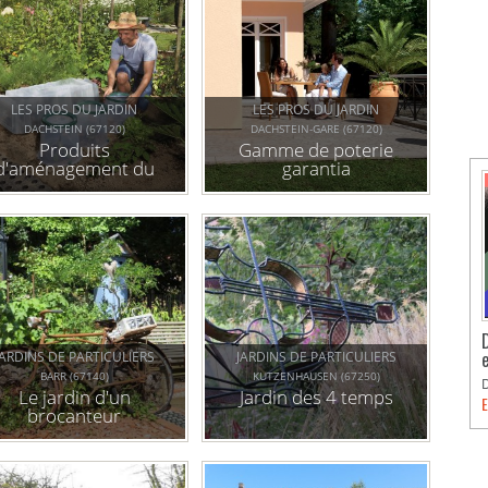
LES PROS DU JARDIN
LES PROS DU JARDIN
DACHSTEIN (67120)
DACHSTEIN-GARE (67120)
Produits
Gamme de poterie
d'aménagement du
garantia
jardin garantia
JARDINS DE PARTICULIERS
JARDINS DE PARTICULIERS
BARR (67140)
KUTZENHAUSEN (67250)
Le jardin d'un
Jardin des 4 temps
E
brocanteur