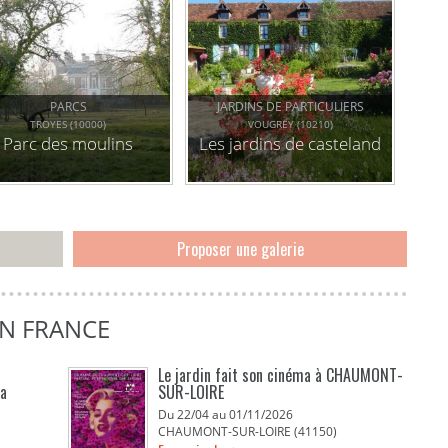
PARCS
JARDINS DE PARTICULIERS
TROYES (10000)
VOUGREY (10210)
Parc des moulins
Les jardins de casteland
Proposer une galerie
EN FRANCE
Le jardin fait son cinéma à CHAUMONT-
La
SUR-LOIRE
Du 22/04 au 01/11/2026
CHAUMONT-SUR-LOIRE (41150)