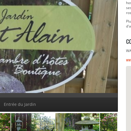
hos
se
ros
Pl
d'a
C
WA
www
Entrée du Jardin