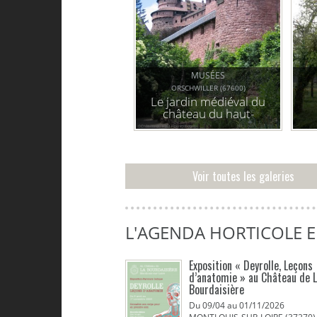
MUSÉES
ORSCHWILLER (67600)
Le jardin médiéval du
château du haut-
koenigbsourg
Voir toutes les galeries
L'AGENDA HORTICOLE 
Exposition « Deyrolle, Leçons
d’anatomie » au Château de 
Bourdaisière
Du 09/04 au 01/11/2026