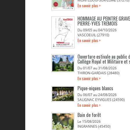
MONTLOUIS-SUR-LOIRE (37270)
En savoir plus >
HOMMAGE AU PEINTRE GRAV
PIERRE-YVES TREMOIS
Du 09/05 au 04/10/2026
VASCOEUIL (27910)
En savoir plus >
Ouverture estivale au public d
Collège Royal et Militaire et 
Du 01/07 au 31/08/2026
THIRON-GARDAIS (28480)
En savoir plus >
Pique-niques blancs
Du 06/07 au 24/08/2026
SALIGNAC EYVIGUES (24590)
En savoir plus >
Bain de forêt
Le 15/08/2026
INGRANNES (45450)